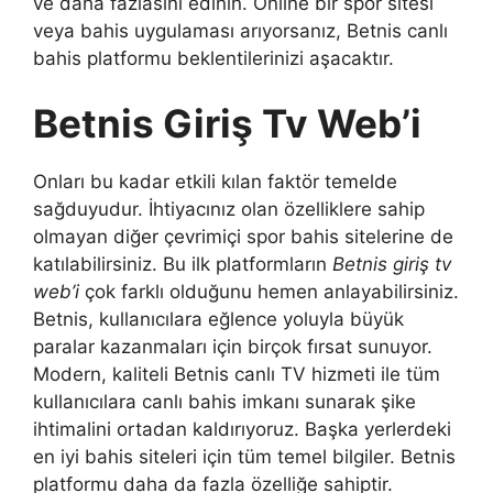
ve daha fazlasını edinin. Online bir spor sitesi
veya bahis uygulaması arıyorsanız, Betnis canlı
bahis platformu beklentilerinizi aşacaktır.
Betnis Giriş Tv Web’i
Onları bu kadar etkili kılan faktör temelde
sağduyudur. İhtiyacınız olan özelliklere sahip
olmayan diğer çevrimiçi spor bahis sitelerine de
katılabilirsiniz. Bu ilk platformların
Betnis giriş tv
web’i
çok farklı olduğunu hemen anlayabilirsiniz.
Betnis, kullanıcılara eğlence yoluyla büyük
paralar kazanmaları için birçok fırsat sunuyor.
Modern, kaliteli Betnis canlı TV hizmeti ile tüm
kullanıcılara canlı bahis imkanı sunarak şike
ihtimalini ortadan kaldırıyoruz. Başka yerlerdeki
en iyi bahis siteleri için tüm temel bilgiler. Betnis
platformu daha da fazla özelliğe sahiptir.