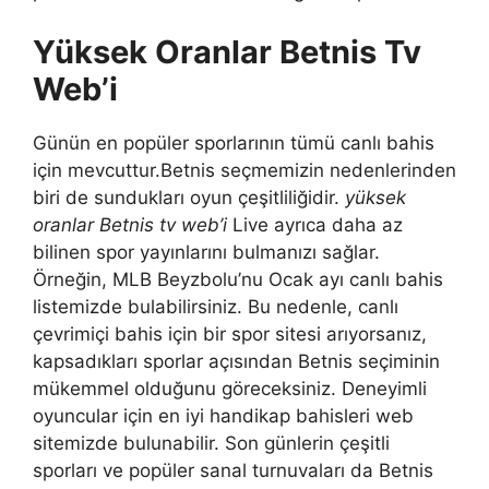
Yüksek Oranlar Betnis Tv
Web’i
Günün en popüler sporlarının tümü canlı bahis
için mevcuttur.Betnis seçmemizin nedenlerinden
biri de sundukları oyun çeşitliliğidir.
yüksek
oranlar Betnis tv web’i
Live ayrıca daha az
bilinen spor yayınlarını bulmanızı sağlar.
Örneğin, MLB Beyzbolu’nu Ocak ayı canlı bahis
listemizde bulabilirsiniz. Bu nedenle, canlı
çevrimiçi bahis için bir spor sitesi arıyorsanız,
kapsadıkları sporlar açısından Betnis seçiminin
mükemmel olduğunu göreceksiniz. Deneyimli
oyuncular için en iyi handikap bahisleri web
sitemizde bulunabilir. Son günlerin çeşitli
sporları ve popüler sanal turnuvaları da Betnis