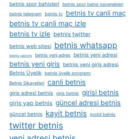
betnis spor bahisleri
betnis spor bahis seçenekleri
betnis tv canli maç
betnis telegram
betnis tv
betnis tv canli maç izle
betnis tv izle
betnis twitter
betnis whatsapp
betnis web sitesi
betnis yeni adresi
betnis yeni adres
betnis yatırımı
betnis yeni giris
betnis yeni giriş adresi
Betnis Üyelik
betnis üyelik programı
canli betnis
Betnis Şikayetleri
girisi betnis
giris adresi betnis
giris betnis
güncel adresi betnis
giris yap betnis
kayit betnis
güncel betnis
mobil betnis
twitter betnis
yeni adresi betnis