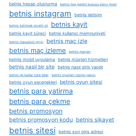
betnis hesap oluşturma
betnis hoş geldin bonusu kalıcı mıdır
betnis instagram
betnis i̇letişim
betnis kayit
betnis katılmak ücretli mi
betnis kayıt süreci
betnis kullanıcı memnuniyeti
betnis maç izle
betnis masaüstü girişi
betnis maç izleme
betnis maçları
betnis mobil uygulama
betnis müşteri hizmetleri
betnis nasil bir site
betnis nasıl giriş yapılır
betnis ne kadar süre öder
betnis oyunları casino yapısı
betnis oyun sitesi
betnis oyun seçenekleri
betnis para yatirma
betnis para çekme
betnis promosyon
betnis promosyon kodu
betnis sikayet
betnis sitesi
betnis son giriş adresi