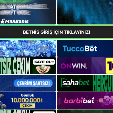
BETNİS GİRİŞ İÇİN TIKLAYINIZ!