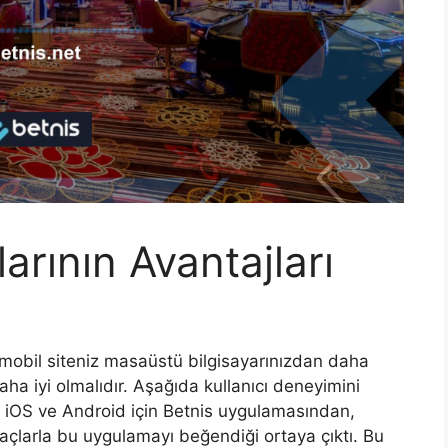
rının Avantajları
i mobil siteniz masaüstü bilgisayarınızdan daha
ha iyi olmalıdır. Aşağıda kullanıcı deneyimini
ir. iOS ve Android için Betnis uygulamasından,
açlarla bu uygulamayı beğendiği ortaya çıktı. Bu