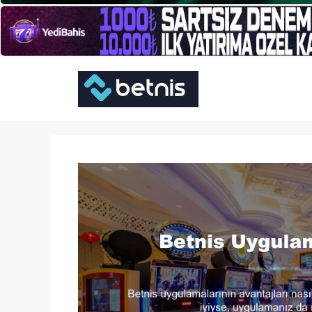
İçeriğe
atla