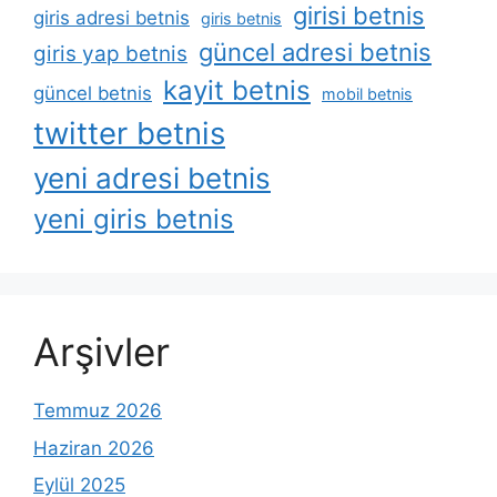
girisi betnis
giris adresi betnis
giris betnis
güncel adresi betnis
giris yap betnis
kayit betnis
güncel betnis
mobil betnis
twitter betnis
yeni adresi betnis
yeni giris betnis
Arşivler
Temmuz 2026
Haziran 2026
Eylül 2025