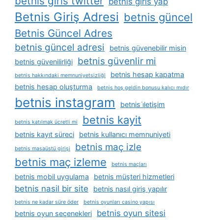
betnis giris twitter
betnis giris yap
Betnis Giriş Adresi
betnis güncel
Betnis Güncel Adres
betnis güncel adresi
betnis güvenebilir misin
betnis güvenlir mi
betnis güvenilirliği
betnis hesap kapatma
betnis hakkındaki memnuniyetsizliği
betnis hesap oluşturma
betnis hoş geldin bonusu kalıcı mıdır
betnis instagram
betnis i̇letişim
betnis kayit
betnis katılmak ücretli mi
betnis kayıt süreci
betnis kullanıcı memnuniyeti
betnis maç izle
betnis masaüstü girişi
betnis maç izleme
betnis maçları
betnis mobil uygulama
betnis müşteri hizmetleri
betnis nasil bir site
betnis nasıl giriş yapılır
betnis ne kadar süre öder
betnis oyunları casino yapısı
betnis oyun sitesi
betnis oyun seçenekleri