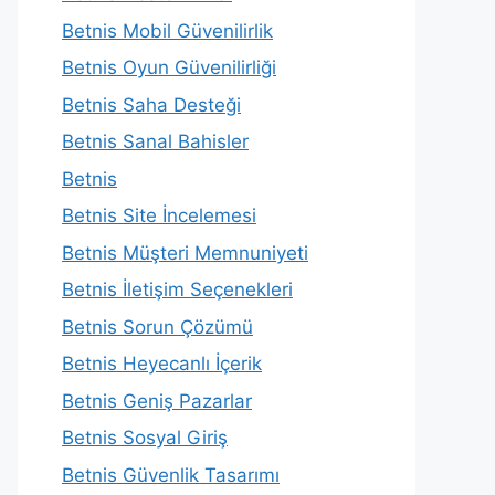
Betnis Mobil Güvenilirlik
Betnis Oyun Güvenilirliği
Betnis Saha Desteği
Betnis Sanal Bahisler
Betnis
Betnis Site İncelemesi
Betnis Müşteri Memnuniyeti
Betnis İletişim Seçenekleri
Betnis Sorun Çözümü
Betnis Heyecanlı İçerik
Betnis Geniş Pazarlar
Betnis Sosyal Giriş
Betnis Güvenlik Tasarımı