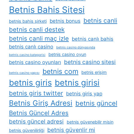
Betnis Bahis Sitesi
betnis canli
betnis bonus
betnis bahis şirketi
betnis canli destek
betnis canli maç izle
betnis canlı bahis
betnis canlı casino
betnis casino dünyasında
betnis casino oyun
betnis casino kategorisi
betnis casino sitesi
betnis casino oyunları
betnis com
betnis erişim
betnis casino yapısı
betnis giris
betnis girisi
betnis giris twitter
betnis giris yap
Betnis Giriş Adresi
betnis güncel
Betnis Güncel Adres
betnis güncel adresi
betnis güvenebilir misin
betnis güvenlir mi
betnis güvenilirliği