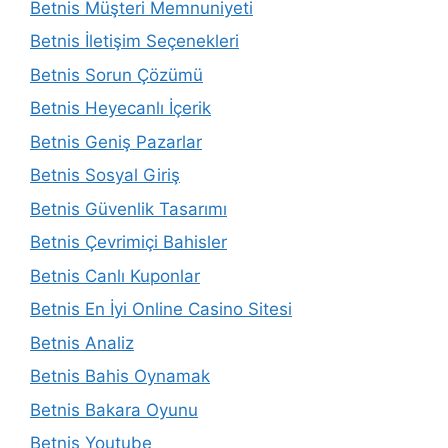
Betnis Müşteri Memnuniyeti
Betnis İletişim Seçenekleri
Betnis Sorun Çözümü
Betnis Heyecanlı İçerik
Betnis Geniş Pazarlar
Betnis Sosyal Giriş
Betnis Güvenlik Tasarımı
Betnis Çevrimiçi Bahisler
Betnis Canlı Kuponlar
Betnis En İyi Online Casino Sitesi
Betnis Analiz
Betnis Bahis Oynamak
Betnis Bakara Oyunu
Betnis Youtube