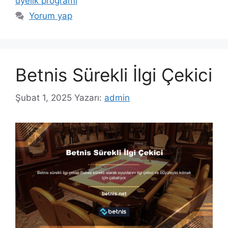
üyelik programı
Yorum yap
Betnis Sürekli İlgi Çekici
Şubat 1, 2025
Yazarı:
admin