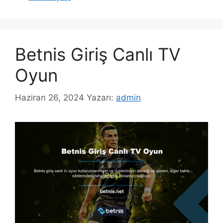
Betnis Giriş Canlı TV
Oyun
Haziran 26, 2024
Yazarı:
admin