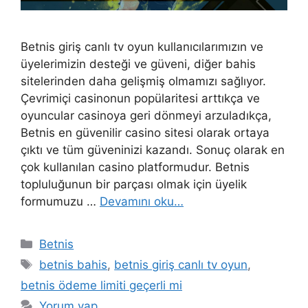
Betnis giriş canlı tv oyun kullanıcılarımızın ve
üyelerimizin desteği ve güveni, diğer bahis
sitelerinden daha gelişmiş olmamızı sağlıyor.
Çevrimiçi casinonun popülaritesi arttıkça ve
oyuncular casinoya geri dönmeyi arzuladıkça,
Betnis en güvenilir casino sitesi olarak ortaya
çıktı ve tüm güveninizi kazandı. Sonuç olarak en
çok kullanılan casino platformudur. Betnis
topluluğunun bir parçası olmak için üyelik
formumuzu …
Devamını oku…
Kategoriler
Betnis
Etiketler
betnis bahis
,
betnis giriş canlı tv oyun
,
betnis ödeme limiti geçerli mi
Yorum yap