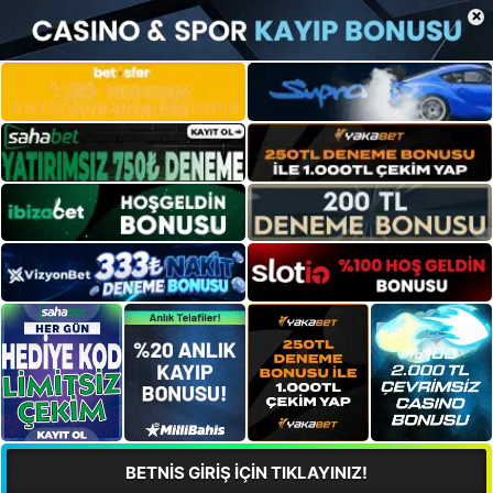
×
BETNİS GİRİŞ İÇİN TIKLAYINIZ!