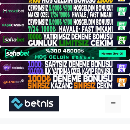
İçeriğe
atla
Menü