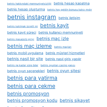
betnis hesap kapatma
betnis hakkındaki memnuniyetsizliği
betnis hesap oluşturma
betnis hoş geldin bonusu kalıcı mıdır
betnis instagram
betnis i̇letişim
betnis kayit
betnis katılmak ücretli mi
betnis kayıt süreci
betnis kullanıcı memnuniyeti
betnis maç izle
betnis masaüstü girişi
betnis maç izleme
betnis maçları
betnis mobil uygulama
betnis müşteri hizmetleri
betnis nasil bir site
betnis nasıl giriş yapılır
betnis ne kadar süre öder
betnis oyunları casino yapısı
betnis oyun sitesi
betnis oyun seçenekleri
betnis para yatirma
betnis para çekme
betnis promosyon
betnis promosyon kodu
betnis sikayet