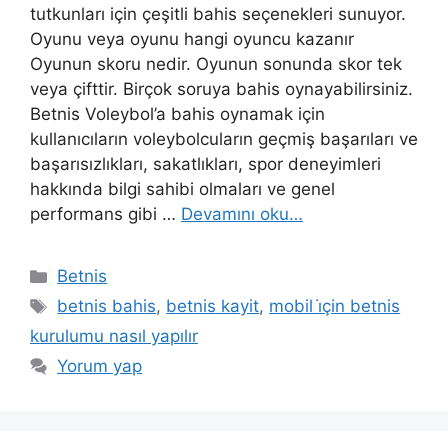
tutkunları için çeşitli bahis seçenekleri sunuyor.
Oyunu veya oyunu hangi oyuncu kazanır
Oyunun skoru nedir. Oyunun sonunda skor tek
veya çifttir. Birçok soruya bahis oynayabilirsiniz.
Betnis Voleybol’a bahis oynamak için
kullanıcıların voleybolcuların geçmiş başarıları ve
başarısızlıkları, sakatlıkları, spor deneyimleri
hakkında bilgi sahibi olmaları ve genel
performans gibi …
Devamını oku…
Kategoriler
Betnis
Etiketler
betnis bahis
,
betnis kayit
,
mobil i̇çin betnis
kurulumu nasıl yapılır
Yorum yap