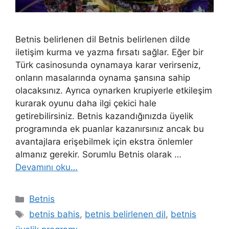
Betnis belirlenen dil Betnis belirlenen dilde
iletişim kurma ve yazma fırsatı sağlar. Eğer bir
Türk casinosunda oynamaya karar verirseniz,
onların masalarında oynama şansına sahip
olacaksınız. Ayrıca oynarken krupiyerle etkileşim
kurarak oyunu daha ilgi çekici hale
getirebilirsiniz. Betnis kazandığınızda üyelik
programında ek puanlar kazanırsınız ancak bu
avantajlara erişebilmek için ekstra önlemler
almanız gerekir. Sorumlu Betnis olarak …
Devamını oku…
Kategoriler
Betnis
Etiketler
betnis bahis
,
betnis belirlenen dil
,
betnis