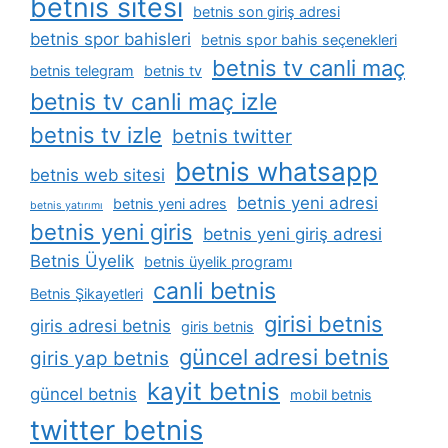
betnis sitesi
betnis son giriş adresi
betnis spor bahisleri
betnis spor bahis seçenekleri
betnis tv canli maç
betnis telegram
betnis tv
betnis tv canli maç izle
betnis tv izle
betnis twitter
betnis whatsapp
betnis web sitesi
betnis yeni adresi
betnis yeni adres
betnis yatırımı
betnis yeni giris
betnis yeni giriş adresi
Betnis Üyelik
betnis üyelik programı
canli betnis
Betnis Şikayetleri
girisi betnis
giris adresi betnis
giris betnis
güncel adresi betnis
giris yap betnis
kayit betnis
güncel betnis
mobil betnis
twitter betnis