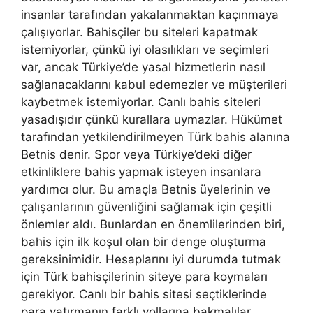
insanlar tarafından yakalanmaktan kaçınmaya
çalışıyorlar. Bahisçiler bu siteleri kapatmak
istemiyorlar, çünkü iyi olasılıkları ve seçimleri
var, ancak Türkiye’de yasal hizmetlerin nasıl
sağlanacaklarını kabul edemezler ve müşterileri
kaybetmek istemiyorlar. Canlı bahis siteleri
yasadışıdır çünkü kurallara uymazlar. Hükümet
tarafından yetkilendirilmeyen Türk bahis alanına
Betnis denir. Spor veya Türkiye’deki diğer
etkinliklere bahis yapmak isteyen insanlara
yardımcı olur. Bu amaçla Betnis üyelerinin ve
çalışanlarının güvenliğini sağlamak için çeşitli
önlemler aldı. Bunlardan en önemlilerinden biri,
bahis için ilk koşul olan bir denge oluşturma
gereksinimidir. Hesaplarını iyi durumda tutmak
için Türk bahisçilerinin siteye para koymaları
gerekiyor. Canlı bir bahis sitesi seçtiklerinde
para yatırmanın farklı yollarına bakmalılar.