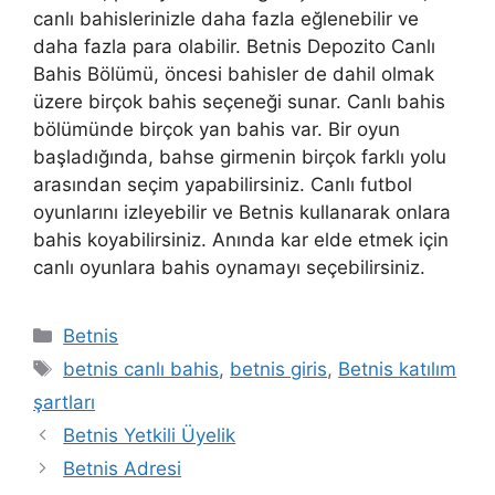
canlı bahislerinizle daha fazla eğlenebilir ve
daha fazla para olabilir. Betnis Depozito Canlı
Bahis Bölümü, öncesi bahisler de dahil olmak
üzere birçok bahis seçeneği sunar. Canlı bahis
bölümünde birçok yan bahis var. Bir oyun
başladığında, bahse girmenin birçok farklı yolu
arasından seçim yapabilirsiniz. Canlı futbol
oyunlarını izleyebilir ve Betnis kullanarak onlara
bahis koyabilirsiniz. Anında kar elde etmek için
canlı oyunlara bahis oynamayı seçebilirsiniz.
Kategoriler
Betnis
Etiketler
betnis canlı bahis
,
betnis giris
,
Betnis katılım
şartları
Betnis Yetkili Üyelik
Betnis Adresi