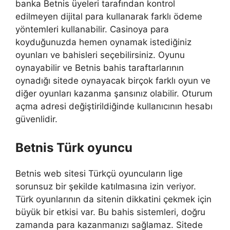
banka Betnis üyeleri tarafından kontrol
edilmeyen dijital para kullanarak farklı ödeme
yöntemleri kullanabilir. Casinoya para
koyduğunuzda hemen oynamak istediğiniz
oyunları ve bahisleri seçebilirsiniz. Oyunu
oynayabilir ve Betnis bahis taraftarlarının
oynadığı sitede oynayacak birçok farklı oyun ve
diğer oyunları kazanma şansınız olabilir. Oturum
açma adresi değiştirildiğinde kullanıcının hesabı
güvenlidir.
Betnis Türk oyuncu
Betnis web sitesi Türkçü oyuncuların lige
sorunsuz bir şekilde katılmasına izin veriyor.
Türk oyunlarının da sitenin dikkatini çekmek için
büyük bir etkisi var. Bu bahis sistemleri, doğru
zamanda para kazanmanızı sağlamaz. Sitede