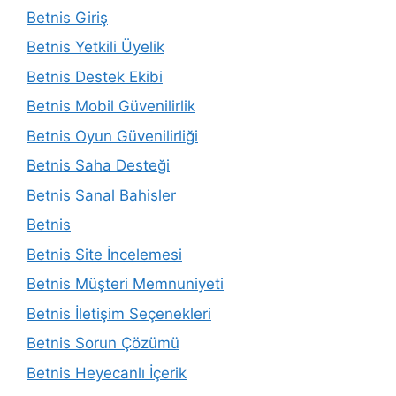
Betnis Giriş
Betnis Yetkili Üyelik
Betnis Destek Ekibi
Betnis Mobil Güvenilirlik
Betnis Oyun Güvenilirliği
Betnis Saha Desteği
Betnis Sanal Bahisler
Betnis
Betnis Site İncelemesi
Betnis Müşteri Memnuniyeti
Betnis İletişim Seçenekleri
Betnis Sorun Çözümü
Betnis Heyecanlı İçerik