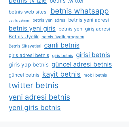
betnis tv izle
betnis twitter
betnis whatsapp
betnis web sitesi
betnis yeni adresi
betnis yeni adres
betnis yatırımı
betnis yeni giris
betnis yeni giriş adresi
Betnis Üyelik
betnis üyelik programı
canli betnis
Betnis Şikayetleri
girisi betnis
giris adresi betnis
giris betnis
güncel adresi betnis
giris yap betnis
kayit betnis
güncel betnis
mobil betnis
twitter betnis
yeni adresi betnis
yeni giris betnis