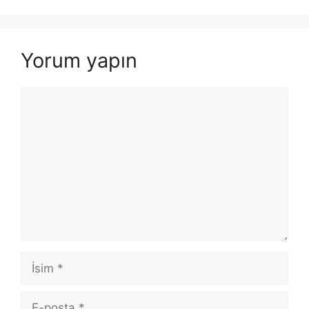
Yorum yapın
Yorum
İsim
E-