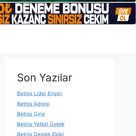
Son Yazılar
Betnis Lider Erişim
Betnis Adresi
Betnis Giriş
Betnis Yetkili Üyelik
Betnis Destek Ekibi