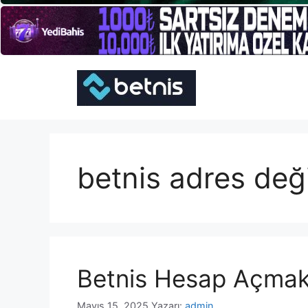
İçeriğe
atla
betnis adres deği
Betnis Hesap Açma
Mayıs 15, 2025
Yazarı:
admin