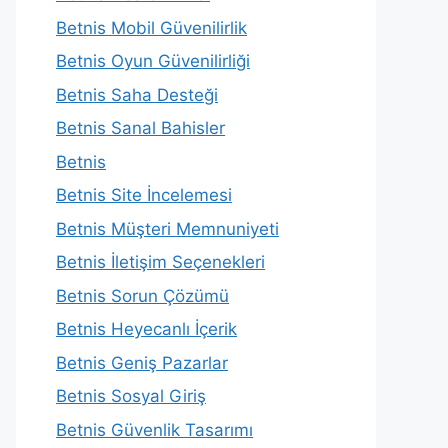
Betnis Mobil Güvenilirlik
Betnis Oyun Güvenilirliği
Betnis Saha Desteği
Betnis Sanal Bahisler
Betnis
Betnis Site İncelemesi
Betnis Müşteri Memnuniyeti
Betnis İletişim Seçenekleri
Betnis Sorun Çözümü
Betnis Heyecanlı İçerik
Betnis Geniş Pazarlar
Betnis Sosyal Giriş
Betnis Güvenlik Tasarımı