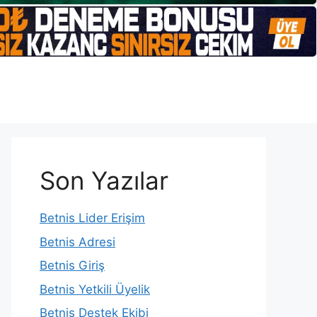
Son Yazılar
Betnis Lider Erişim
Betnis Adresi
Betnis Giriş
Betnis Yetkili Üyelik
Betnis Destek Ekibi