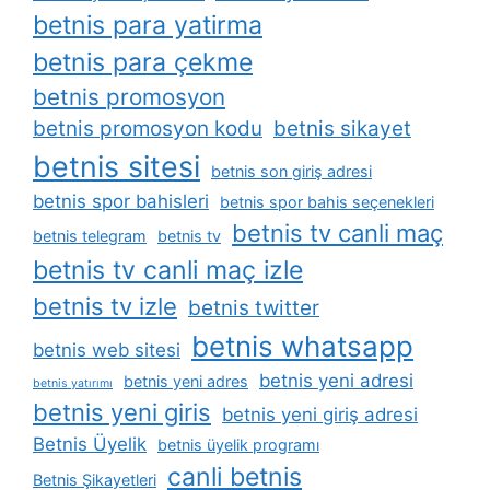
betnis para yatirma
betnis para çekme
betnis promosyon
betnis promosyon kodu
betnis sikayet
betnis sitesi
betnis son giriş adresi
betnis spor bahisleri
betnis spor bahis seçenekleri
betnis tv canli maç
betnis telegram
betnis tv
betnis tv canli maç izle
betnis tv izle
betnis twitter
betnis whatsapp
betnis web sitesi
betnis yeni adresi
betnis yeni adres
betnis yatırımı
betnis yeni giris
betnis yeni giriş adresi
Betnis Üyelik
betnis üyelik programı
canli betnis
Betnis Şikayetleri