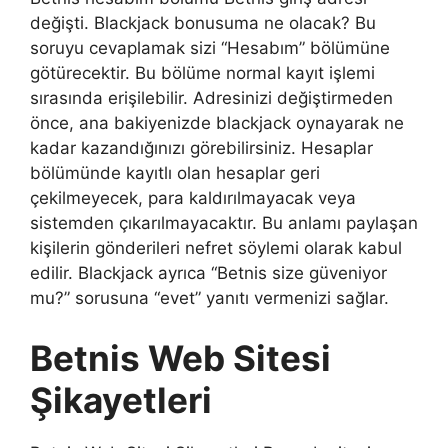
değişti. Blackjack bonusuma ne olacak? Bu
soruyu cevaplamak sizi “Hesabım” bölümüne
götürecektir. Bu bölüme normal kayıt işlemi
sırasında erişilebilir. Adresinizi değiştirmeden
önce, ana bakiyenizde blackjack oynayarak ne
kadar kazandığınızı görebilirsiniz. Hesaplar
bölümünde kayıtlı olan hesaplar geri
çekilmeyecek, para kaldırılmayacak veya
sistemden çıkarılmayacaktır. Bu anlamı paylaşan
kişilerin gönderileri nefret söylemi olarak kabul
edilir. Blackjack ayrıca “Betnis size güveniyor
mu?” sorusuna “evet” yanıtı vermenizi sağlar.
Betnis Web Sitesi
Şikayetleri