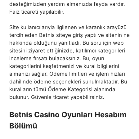
desteğimizden yardım almanızda fayda vardır.
Faiz ticareti yapılabilir.
Site kullanıcılarıyla ilgilenen ve karanlık arayüzü
tercih eden Betnis siteye giriş yaptı ve sitenin ne
hakkında olduğunu yanıtladı. Bu soru için web
sitesini ziyaret ettiğinizde, katılımcı kategorileri
inceleme fırsatı bulacaksınız. Bu, oyun
kategorilerini keşfetmenizi ve kural bilgilerini
almanızı sağlar. Ödeme limitleri ve işlem hızları
dahilinde ödeme seçenekleri sunulmaktadır. Bu
kuralların tümü Ödeme Kategorisi alanında
bulunur. Güvenle ticaret yapabilirsiniz.
Betnis Casino Oyunları Hesabım
Bölümü