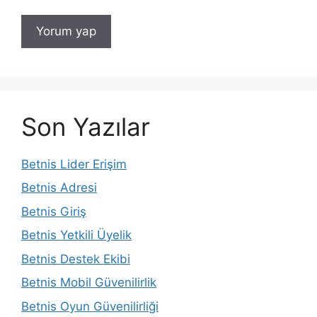
Son Yazılar
Betnis Lider Erişim
Betnis Adresi
Betnis Giriş
Betnis Yetkili Üyelik
Betnis Destek Ekibi
Betnis Mobil Güvenilirlik
Betnis Oyun Güvenilirliği