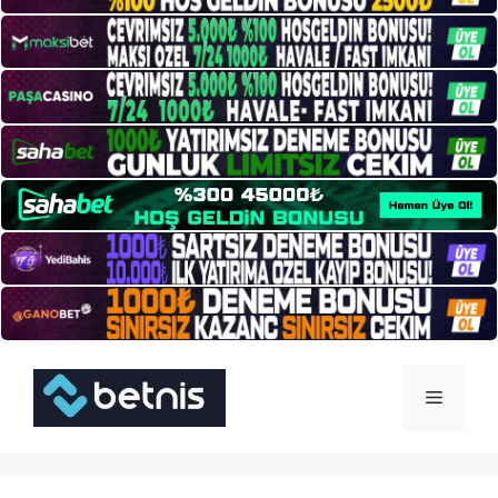
İçeriğe
atla
Menü