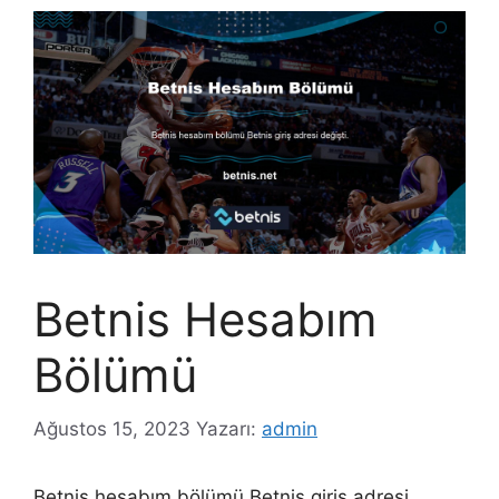
Betnis Hesabım
Bölümü
Ağustos 15, 2023
Yazarı:
admin
Betnis hesabım bölümü Betnis giriş adresi