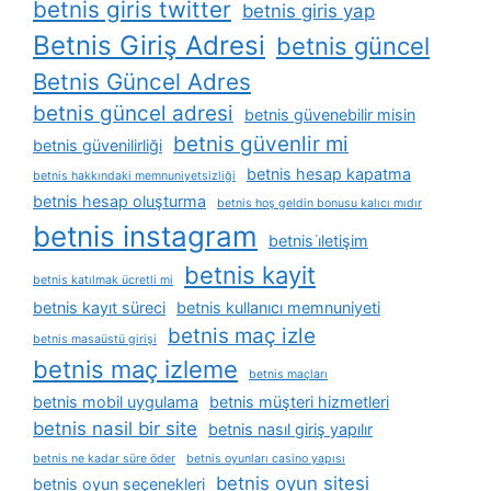
betnis giris twitter
betnis giris yap
Betnis Giriş Adresi
betnis güncel
Betnis Güncel Adres
betnis güncel adresi
betnis güvenebilir misin
betnis güvenlir mi
betnis güvenilirliği
betnis hesap kapatma
betnis hakkındaki memnuniyetsizliği
betnis hesap oluşturma
betnis hoş geldin bonusu kalıcı mıdır
betnis instagram
betnis i̇letişim
betnis kayit
betnis katılmak ücretli mi
betnis kayıt süreci
betnis kullanıcı memnuniyeti
betnis maç izle
betnis masaüstü girişi
betnis maç izleme
betnis maçları
betnis mobil uygulama
betnis müşteri hizmetleri
betnis nasil bir site
betnis nasıl giriş yapılır
betnis ne kadar süre öder
betnis oyunları casino yapısı
betnis oyun sitesi
betnis oyun seçenekleri