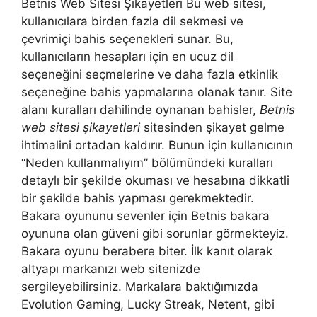
Betnis Web Sitesi Şikayetleri Bu web sitesi,
kullanıcılara birden fazla dil sekmesi ve
çevrimiçi bahis seçenekleri sunar. Bu,
kullanıcıların hesapları için en ucuz dil
seçeneğini seçmelerine ve daha fazla etkinlik
seçeneğine bahis yapmalarına olanak tanır. Site
alanı kuralları dahilinde oynanan bahisler,
Betnis
web sitesi şikayetleri
sitesinden şikayet gelme
ihtimalini ortadan kaldırır. Bunun için kullanıcının
“Neden kullanmalıyım” bölümündeki kuralları
detaylı bir şekilde okuması ve hesabına dikkatli
bir şekilde bahis yapması gerekmektedir.
Bakara oyununu sevenler için Betnis bakara
oyununa olan güveni gibi sorunlar görmekteyiz.
Bakara oyunu berabere biter. İlk kanıt olarak
altyapı markanızı web sitenizde
sergileyebilirsiniz. Markalara baktığımızda
Evolution Gaming, Lucky Streak, Netent, gibi