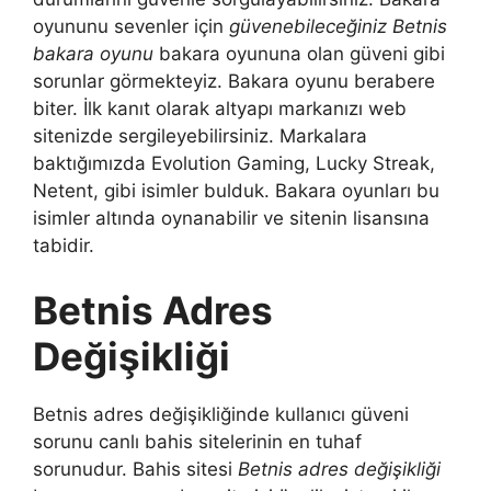
oyununu sevenler için
güvenebileceğiniz Betnis
bakara oyunu
bakara oyununa olan güveni gibi
sorunlar görmekteyiz. Bakara oyunu berabere
biter. İlk kanıt olarak altyapı markanızı web
sitenizde sergileyebilirsiniz. Markalara
baktığımızda Evolution Gaming, Lucky Streak,
Netent, gibi isimler bulduk. Bakara oyunları bu
isimler altında oynanabilir ve sitenin lisansına
tabidir.
Betnis Adres
Değişikliği
Betnis adres değişikliğinde kullanıcı güveni
sorunu canlı bahis sitelerinin en tuhaf
sorunudur. Bahis sitesi
Betnis adres değişikliği