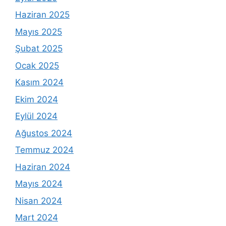
Haziran 2025
Mayıs 2025
Şubat 2025
Ocak 2025
Kasım 2024
Ekim 2024
Eylül 2024
Ağustos 2024
Temmuz 2024
Haziran 2024
Mayıs 2024
Nisan 2024
Mart 2024