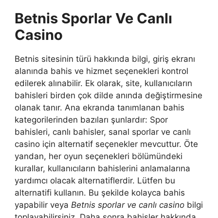
Betnis Sporlar Ve Canlı
Casino
Betnis sitesinin türü hakkında bilgi, giriş ekranı
alanında bahis ve hizmet seçenekleri kontrol
edilerek alınabilir. Ek olarak, site, kullanıcıların
bahisleri birden çok dilde anında değiştirmesine
olanak tanır. Ana ekranda tanımlanan bahis
kategorilerinden bazıları şunlardır: Spor
bahisleri, canlı bahisler, sanal sporlar ve canlı
casino için alternatif seçenekler mevcuttur. Öte
yandan, her oyun seçenekleri bölümündeki
kurallar, kullanıcıların bahislerini anlamalarına
yardımcı olacak alternatiflerdir. Lütfen bu
alternatifi kullanın. Bu şekilde kolayca bahis
yapabilir veya
Betnis sporlar ve canlı casino
bilgi
toplayabilirsiniz. Daha sonra bahisler hakkında