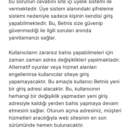
bu sorunun cevabını site içi üyelik sistemi ile
vermektedir. Üye sistem alanındaki şifreleme
sistemi nedeniyle sadece kişinin kendisi giriş
yapabilmektedir. Bu, Betnis size güvenip
güvenmediği ile ilgili soruları anında
yanıtlamanızı sağlar.
Kullanıcıların zararsız bahis yapabilmeleri için
zaman zaman adres değişiklikleri yapılmaktadır.
Alternatif oyunlar veya hizmet alanları
engellenirse kullanıcılar siteye giriş
yapamayacaktır. Bu amaçla kullanıcı Betnis yeni
bir giriş adresi alacaktır. Bu, kullanıcının
herhangi bir değişiklik yapmadan yeni giriş
adresiyle kaldığı yerden bahis yapmaya devam
etmesini sağlar. Oturum açma adresiniz, müşteri
hizmetleri aracılığıyla web sitesinin en son
sürümünde hemen bulunacaktır.