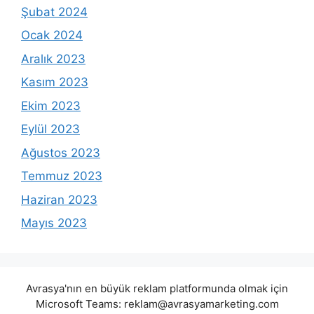
Şubat 2024
Ocak 2024
Aralık 2023
Kasım 2023
Ekim 2023
Eylül 2023
Ağustos 2023
Temmuz 2023
Haziran 2023
Mayıs 2023
Avrasya'nın en büyük reklam platformunda olmak için
Microsoft Teams:
reklam@avrasyamarketing.com