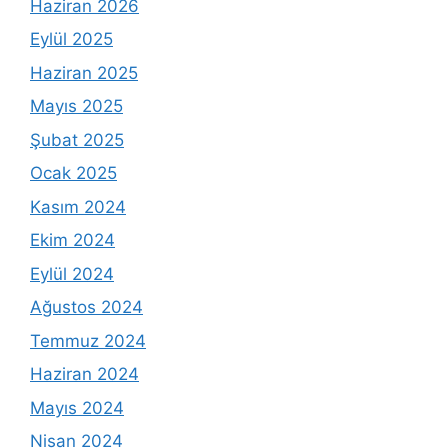
Haziran 2026
Eylül 2025
Haziran 2025
Mayıs 2025
Şubat 2025
Ocak 2025
Kasım 2024
Ekim 2024
Eylül 2024
Ağustos 2024
Temmuz 2024
Haziran 2024
Mayıs 2024
Nisan 2024