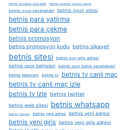
betnis ne kadar süre öder
betnis oyunları casino yapısı
betnis oyun sitesi
betnis oyun seçenekleri
betnis para yatirma
betnis para çekme
betnis promosyon
betnis promosyon kodu
betnis sikayet
betnis sitesi
betnis son giriş adresi
betnis spor bahisleri
betnis spor bahis seçenekleri
betnis tv canli maç
betnis telegram
betnis tv
betnis tv canli maç izle
betnis tv izle
betnis twitter
betnis whatsapp
betnis web sitesi
betnis yeni adresi
betnis yeni adres
betnis yatırımı
betnis yeni giris
betnis yeni giriş adresi