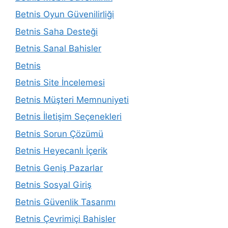
Betnis Oyun Güvenilirliği
Betnis Saha Desteği
Betnis Sanal Bahisler
Betnis
Betnis Site İncelemesi
Betnis Müşteri Memnuniyeti
Betnis İletişim Seçenekleri
Betnis Sorun Çözümü
Betnis Heyecanlı İçerik
Betnis Geniş Pazarlar
Betnis Sosyal Giriş
Betnis Güvenlik Tasarımı
Betnis Çevrimiçi Bahisler