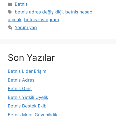
Kategoriler
Betnis
Etiketler
betnis adres değişikliği
,
betnis hesap
açmak
,
betnis instagram
Yorum yap
Son Yazılar
Betnis Lider Erişim
Betnis Adresi
Betnis Giriş
Betnis Yetkili Üyelik
Betnis Destek Ekibi
Betnis Mobil Güvenilirlik