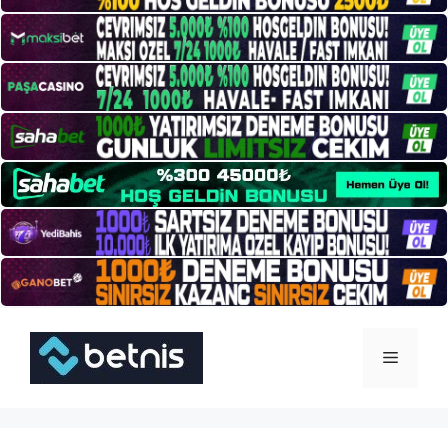
İçeriğe
atla
Menü