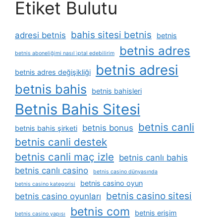
Etiket Bulutu
bahis sitesi betnis
adresi betnis
betnis
betnis adres
betnis aboneliğimi nasıl i̇ptal edebilirim
betnis adresi
betnis adres değişikliği
betnis bahis
betnis bahisleri
Betnis Bahis Sitesi
betnis canli
betnis bonus
betnis bahis şirketi
betnis canli destek
betnis canli maç izle
betnis canlı bahis
betnis canlı casino
betnis casino dünyasında
betnis casino oyun
betnis casino kategorisi
betnis casino sitesi
betnis casino oyunları
betnis com
betnis erişim
betnis casino yapısı