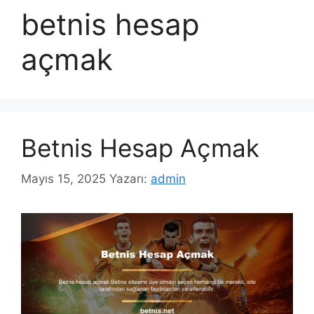
betnis hesap
açmak
Betnis Hesap Açmak
Mayıs 15, 2025
Yazarı:
admin