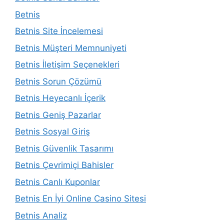
Betnis
Betnis Site İncelemesi
Betnis Müşteri Memnuniyeti
Betnis İletişim Seçenekleri
Betnis Sorun Çözümü
Betnis Heyecanlı İçerik
Betnis Geniş Pazarlar
Betnis Sosyal Giriş
Betnis Güvenlik Tasarımı
Betnis Çevrimiçi Bahisler
Betnis Canlı Kuponlar
Betnis En İyi Online Casino Sitesi
Betnis Analiz