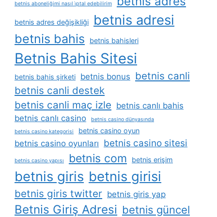
betnis adres
betnis aboneliğimi nasıl i̇ptal edebilirim
betnis adresi
betnis adres değişikliği
betnis bahis
betnis bahisleri
Betnis Bahis Sitesi
betnis canli
betnis bonus
betnis bahis şirketi
betnis canli destek
betnis canli maç izle
betnis canlı bahis
betnis canlı casino
betnis casino dünyasında
betnis casino oyun
betnis casino kategorisi
betnis casino sitesi
betnis casino oyunları
betnis com
betnis erişim
betnis casino yapısı
betnis giris
betnis girisi
betnis giris twitter
betnis giris yap
Betnis Giriş Adresi
betnis güncel