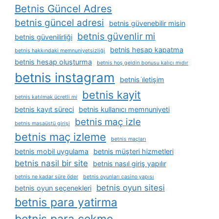
Betnis Güncel Adres
betnis güncel adresi
betnis güvenebilir misin
betnis güvenlir mi
betnis güvenilirliği
betnis hesap kapatma
betnis hakkındaki memnuniyetsizliği
betnis hesap oluşturma
betnis hoş geldin bonusu kalıcı mıdır
betnis instagram
betnis i̇letişim
betnis kayit
betnis katılmak ücretli mi
betnis kayıt süreci
betnis kullanıcı memnuniyeti
betnis maç izle
betnis masaüstü girişi
betnis maç izleme
betnis maçları
betnis mobil uygulama
betnis müşteri hizmetleri
betnis nasil bir site
betnis nasıl giriş yapılır
betnis ne kadar süre öder
betnis oyunları casino yapısı
betnis oyun sitesi
betnis oyun seçenekleri
betnis para yatirma