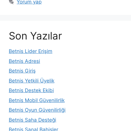
Yorum yap
Son Yazılar
Betnis Lider Erişim
Betnis Adresi
Betnis Giriş
Betnis Yetkili Üyelik
Betnis Destek Ekibi
Betnis Mobil Güvenilirlik
Betnis Oyun Güvenilirliği
Betnis Saha Desteği
Betnis Sanal Bahisler