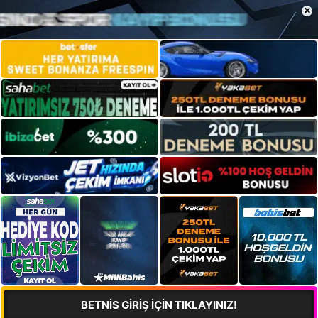
×
BETNİS GİRİŞ İÇİN TIKLAYINIZ!