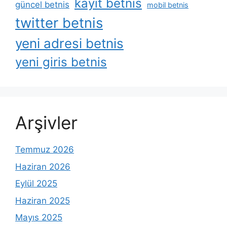
kayit betnis
güncel betnis
mobil betnis
twitter betnis
yeni adresi betnis
yeni giris betnis
Arşivler
Temmuz 2026
Haziran 2026
Eylül 2025
Haziran 2025
Mayıs 2025