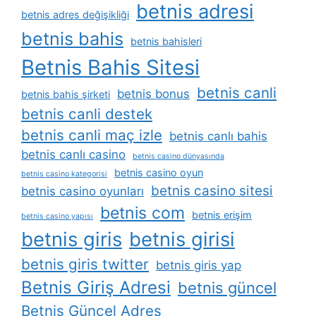
betnis adresi
betnis adres değişikliği
betnis bahis
betnis bahisleri
Betnis Bahis Sitesi
betnis canli
betnis bonus
betnis bahis şirketi
betnis canli destek
betnis canli maç izle
betnis canlı bahis
betnis canlı casino
betnis casino dünyasında
betnis casino oyun
betnis casino kategorisi
betnis casino sitesi
betnis casino oyunları
betnis com
betnis erişim
betnis casino yapısı
betnis giris
betnis girisi
betnis giris twitter
betnis giris yap
Betnis Giriş Adresi
betnis güncel
Betnis Güncel Adres