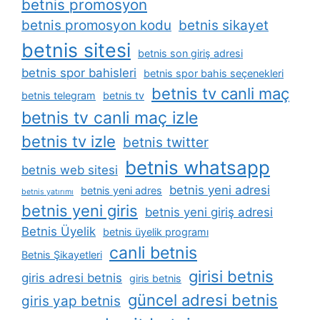
betnis promosyon
betnis promosyon kodu
betnis sikayet
betnis sitesi
betnis son giriş adresi
betnis spor bahisleri
betnis spor bahis seçenekleri
betnis tv canli maç
betnis telegram
betnis tv
betnis tv canli maç izle
betnis tv izle
betnis twitter
betnis whatsapp
betnis web sitesi
betnis yeni adresi
betnis yeni adres
betnis yatırımı
betnis yeni giris
betnis yeni giriş adresi
Betnis Üyelik
betnis üyelik programı
canli betnis
Betnis Şikayetleri
girisi betnis
giris adresi betnis
giris betnis
güncel adresi betnis
giris yap betnis