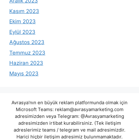
Aralık 2023
Kasım 2023
Ekim 2023
Eylül 2023
Ağustos 2023
Temmuz 2023
Haziran 2023
Mayıs 2023
Avrasya'nın en büyük reklam platformunda olmak için
Microsoft Teams:
reklam@avrasyamarketing.com
adresimizden veya Telegram: @Avrasyamarketing
adresimizden irtibat kurabilirsiniz. (Tek iletişim
adreslerimiz teams / telegram ve mail adresimizdir.
Harici hiçbir iletişim adresimiz bulunmamaktadır.