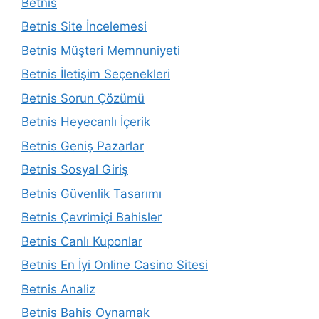
Betnis
Betnis Site İncelemesi
Betnis Müşteri Memnuniyeti
Betnis İletişim Seçenekleri
Betnis Sorun Çözümü
Betnis Heyecanlı İçerik
Betnis Geniş Pazarlar
Betnis Sosyal Giriş
Betnis Güvenlik Tasarımı
Betnis Çevrimiçi Bahisler
Betnis Canlı Kuponlar
Betnis En İyi Online Casino Sitesi
Betnis Analiz
Betnis Bahis Oynamak