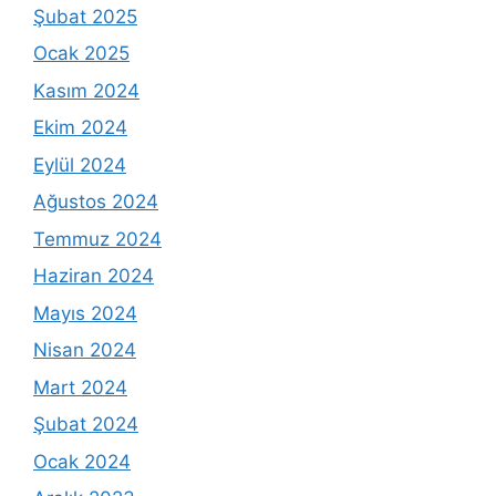
Şubat 2025
Ocak 2025
Kasım 2024
Ekim 2024
Eylül 2024
Ağustos 2024
Temmuz 2024
Haziran 2024
Mayıs 2024
Nisan 2024
Mart 2024
Şubat 2024
Ocak 2024