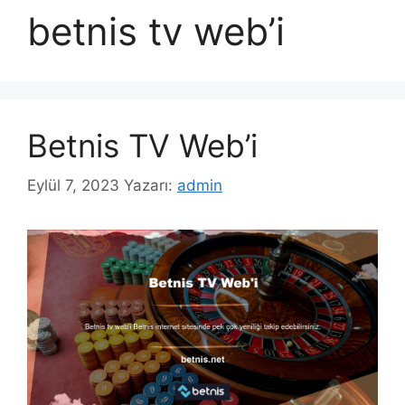
betnis tv web’i
Betnis TV Web’i
Eylül 7, 2023
Yazarı:
admin