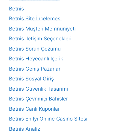
Betnis
Betnis Site İncelemesi
Betnis Müşteri Memnuniyeti
Betnis İletişim Seçenekleri
Betnis Sorun Çözümü
Betnis Heyecanlı İçerik
Betnis Geniş Pazarlar
Betnis Sosyal Giriş
Betnis Güvenlik Tasarımı
Betnis Çevrimiçi Bahisler
Betnis Canlı Kuponlar
Betnis En İyi Online Casino Sitesi
Betnis Analiz