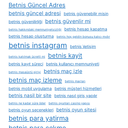
Betnis Güncel Adres
betnis güncel adresi
betnis güvenebilir misin
betnis güvenlir mi
betnis güvenilirliği
betnis hesap kapatma
betnis hakkındaki memnuniyetsizliği
betnis hesap oluşturma
betnis hoş geldin bonusu kalıcı mıdır
betnis instagram
betnis i̇letişim
betnis kayit
betnis katılmak ücretli mi
betnis kayıt süreci
betnis kullanıcı memnuniyeti
betnis maç izle
betnis masaüstü girişi
betnis maç izleme
betnis maçları
betnis mobil uygulama
betnis müşteri hizmetleri
betnis nasil bir site
betnis nasıl giriş yapılır
betnis ne kadar süre öder
betnis oyunları casino yapısı
betnis oyun sitesi
betnis oyun seçenekleri
betnis para yatirma