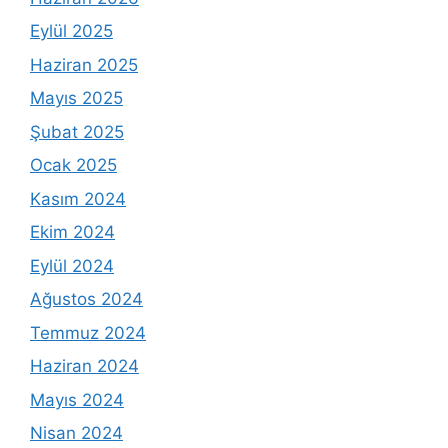
Eylül 2025
Haziran 2025
Mayıs 2025
Şubat 2025
Ocak 2025
Kasım 2024
Ekim 2024
Eylül 2024
Ağustos 2024
Temmuz 2024
Haziran 2024
Mayıs 2024
Nisan 2024