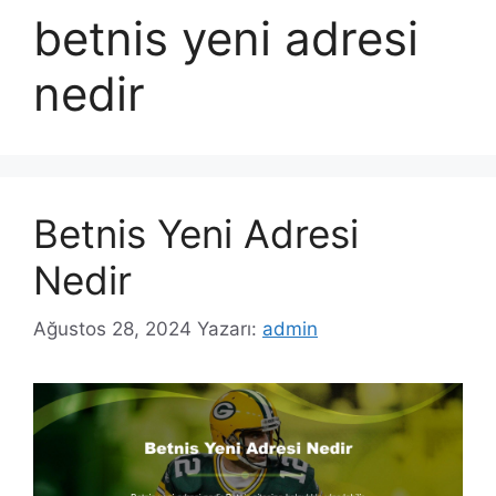
betnis yeni adresi
nedir
Betnis Yeni Adresi
Nedir
Ağustos 28, 2024
Yazarı:
admin