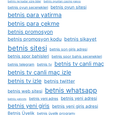
betnis ne kadar süre öder
betnis oyunları casino yapısı
betnis oyun sitesi
betnis oyun seçenekleri
betnis para yatirma
betnis para çekme
betnis promosyon
betnis promosyon kodu
betnis sikayet
betnis sitesi
betnis son giriş adresi
betnis spor bahisleri
betnis spor bahis seçenekleri
betnis tv canli maç
betnis telegram
betnis tv
betnis tv canli maç izle
betnis tv izle
betnis twitter
betnis whatsapp
betnis web sitesi
betnis yeni adresi
betnis yeni adres
betnis yatırımı
betnis yeni giris
betnis yeni giriş adresi
Betnis Üyelik
betnis üyelik programı