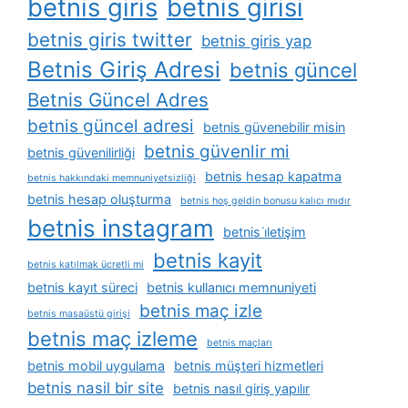
betnis giris
betnis girisi
betnis giris twitter
betnis giris yap
Betnis Giriş Adresi
betnis güncel
Betnis Güncel Adres
betnis güncel adresi
betnis güvenebilir misin
betnis güvenlir mi
betnis güvenilirliği
betnis hesap kapatma
betnis hakkındaki memnuniyetsizliği
betnis hesap oluşturma
betnis hoş geldin bonusu kalıcı mıdır
betnis instagram
betnis i̇letişim
betnis kayit
betnis katılmak ücretli mi
betnis kayıt süreci
betnis kullanıcı memnuniyeti
betnis maç izle
betnis masaüstü girişi
betnis maç izleme
betnis maçları
betnis mobil uygulama
betnis müşteri hizmetleri
betnis nasil bir site
betnis nasıl giriş yapılır