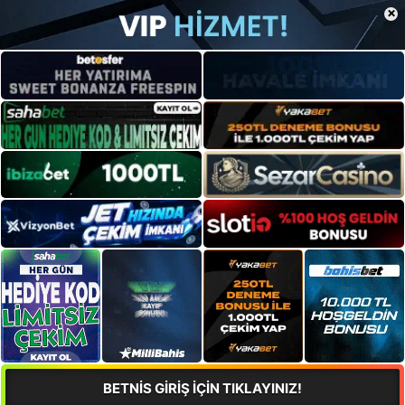
×
BETNİS GİRİŞ İÇİN TIKLAYINIZ!