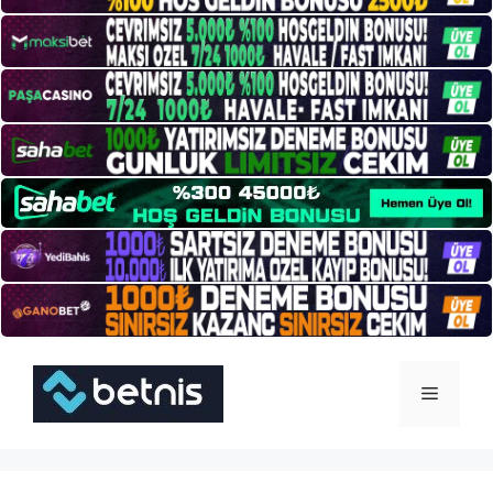
İçeriğe
atla
Menü