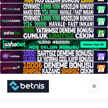
İçeriğe
atla
Menü