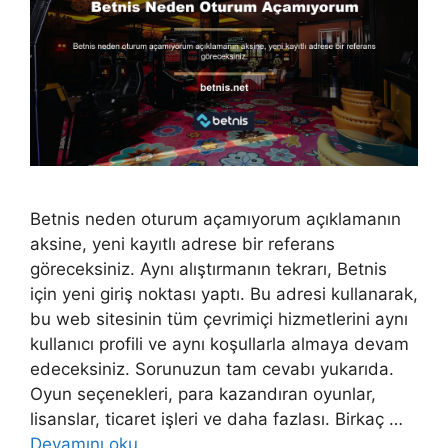
Betnis neden oturum açamıyorum açıklamanın
aksine, yeni kayıtlı adrese bir referans
göreceksiniz. Aynı alıştırmanın tekrarı, Betnis
için yeni giriş noktası yaptı. Bu adresi kullanarak,
bu web sitesinin tüm çevrimiçi hizmetlerini aynı
kullanıcı profili ve aynı koşullarla almaya devam
edeceksiniz. Sorunuzun tam cevabı yukarıda.
Oyun seçenekleri, para kazandıran oyunlar,
lisanslar, ticaret işleri ve daha fazlası. Birkaç …
Devamını oku…