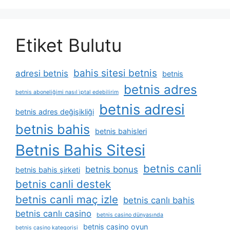
Etiket Bulutu
bahis sitesi betnis
adresi betnis
betnis
betnis adres
betnis aboneliğimi nasıl i̇ptal edebilirim
betnis adresi
betnis adres değişikliği
betnis bahis
betnis bahisleri
Betnis Bahis Sitesi
betnis canli
betnis bonus
betnis bahis şirketi
betnis canli destek
betnis canli maç izle
betnis canlı bahis
betnis canlı casino
betnis casino dünyasında
betnis casino oyun
betnis casino kategorisi