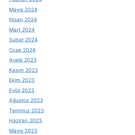
Mayıs 2024
Nisan 2024
Mart 2024
Şubat 2024
Ocak 2024
Aralık 2023
Kasım 2023
Ekim 2023
Eylül 2023
Ağustos 2023
Temmuz 2023
Haziran 2023
Mayıs 2023