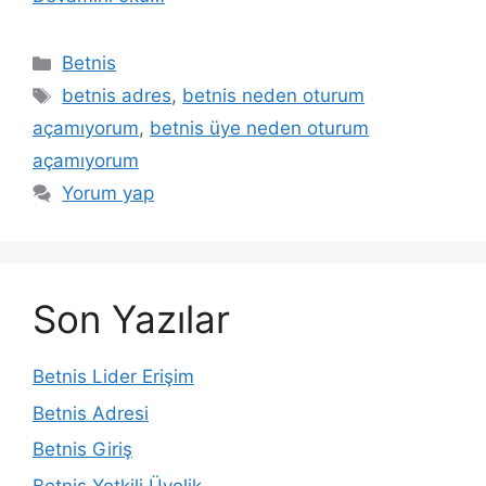
Kategoriler
Betnis
Etiketler
betnis adres
,
betnis neden oturum
açamıyorum
,
betnis üye neden oturum
açamıyorum
Yorum yap
Son Yazılar
Betnis Lider Erişim
Betnis Adresi
Betnis Giriş
Betnis Yetkili Üyelik