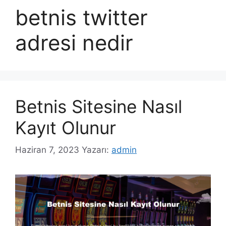
betnis twitter
adresi nedir
Betnis Sitesine Nasıl
Kayıt Olunur
Haziran 7, 2023
Yazarı:
admin