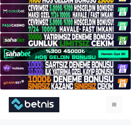
İçeriğe
atla
Menü