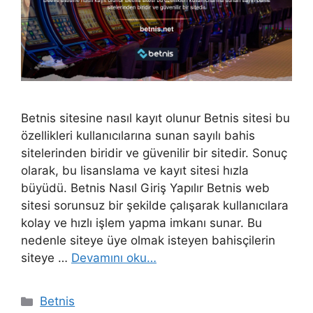
Betnis sitesine nasıl kayıt olunur Betnis sitesi bu
özellikleri kullanıcılarına sunan sayılı bahis
sitelerinden biridir ve güvenilir bir sitedir. Sonuç
olarak, bu lisanslama ve kayıt sitesi hızla
büyüdü. Betnis Nasıl Giriş Yapılır Betnis web
sitesi sorunsuz bir şekilde çalışarak kullanıcılara
kolay ve hızlı işlem yapma imkanı sunar. Bu
nedenle siteye üye olmak isteyen bahisçilerin
siteye …
Devamını oku…
Kategoriler
Betnis