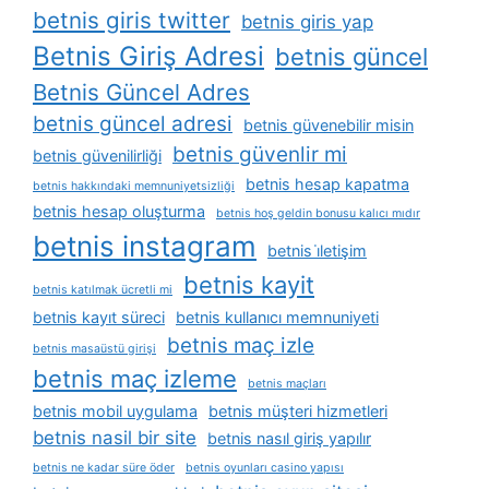
betnis giris twitter
betnis giris yap
Betnis Giriş Adresi
betnis güncel
Betnis Güncel Adres
betnis güncel adresi
betnis güvenebilir misin
betnis güvenlir mi
betnis güvenilirliği
betnis hesap kapatma
betnis hakkındaki memnuniyetsizliği
betnis hesap oluşturma
betnis hoş geldin bonusu kalıcı mıdır
betnis instagram
betnis i̇letişim
betnis kayit
betnis katılmak ücretli mi
betnis kayıt süreci
betnis kullanıcı memnuniyeti
betnis maç izle
betnis masaüstü girişi
betnis maç izleme
betnis maçları
betnis mobil uygulama
betnis müşteri hizmetleri
betnis nasil bir site
betnis nasıl giriş yapılır
betnis ne kadar süre öder
betnis oyunları casino yapısı