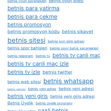
betnis oyun sitesi
betnis oyun seçenekleri
betnis para yatirma
betnis para çekme
betnis promosyon
betnis promosyon kodu
betnis sikayet
betnis sitesi
betnis son giriş adresi
betnis spor bahisleri
betnis spor bahis seçenekleri
betnis tv canli maç
betnis telegram
betnis tv
betnis tv canli maç izle
betnis tv izle
betnis twitter
betnis whatsapp
betnis web sitesi
betnis yeni adresi
betnis yeni adres
betnis yatırımı
betnis yeni giris
betnis yeni giriş adresi
Betnis Üyelik
betnis üyelik programı
canli betnis