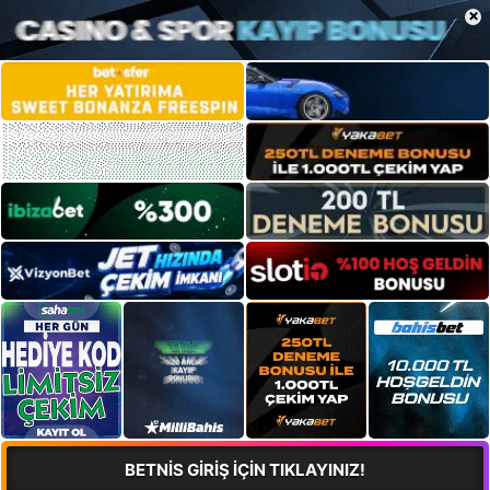
×
BETNİS GİRİŞ İÇİN TIKLAYINIZ!