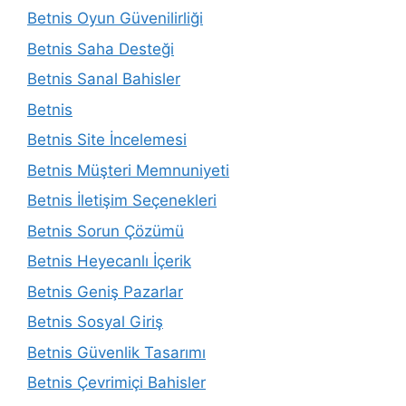
Betnis Oyun Güvenilirliği
Betnis Saha Desteği
Betnis Sanal Bahisler
Betnis
Betnis Site İncelemesi
Betnis Müşteri Memnuniyeti
Betnis İletişim Seçenekleri
Betnis Sorun Çözümü
Betnis Heyecanlı İçerik
Betnis Geniş Pazarlar
Betnis Sosyal Giriş
Betnis Güvenlik Tasarımı
Betnis Çevrimiçi Bahisler