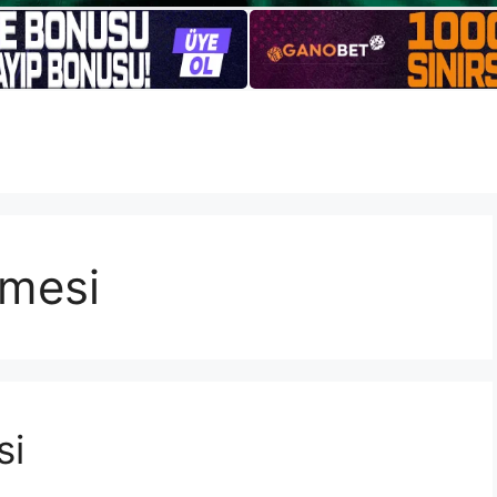
emesi
si