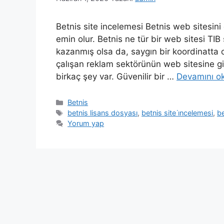
Betnis site incelemesi Betnis web sitesini
emin olur. Betnis ne tür bir web sitesi TIB s
kazanmış olsa da, saygın bir koordinatta
çalışan reklam sektörünün web sitesine gi
birkaç şey var. Güvenilir bir …
Devamını o
Kategoriler
Betnis
Etiketler
betnis lisans dosyası
,
betnis site i̇ncelemesi
,
b
Yorum yap