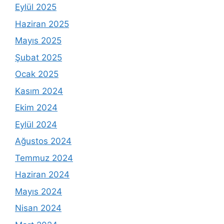
Eylül 2025
Haziran 2025
Mayıs 2025
Şubat 2025
Ocak 2025
Kasım 2024
Ekim 2024
Eylül 2024
Ağustos 2024
Temmuz 2024
Haziran 2024
Mayıs 2024
Nisan 2024