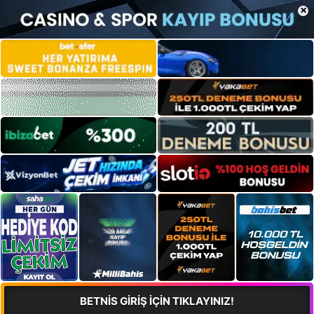
×
BETNİS GİRİŞ İÇİN TIKLAYINIZ!