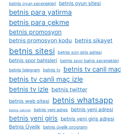
betnis oyun sitesi
betnis oyun seçenekleri
betnis para yatirma
betnis para çekme
betnis promosyon
betnis promosyon kodu
betnis sikayet
betnis sitesi
betnis son giriş adresi
betnis spor bahisleri
betnis spor bahis seçenekleri
betnis tv canli maç
betnis telegram
betnis tv
betnis tv canli maç izle
betnis tv izle
betnis twitter
betnis whatsapp
betnis web sitesi
betnis yeni adresi
betnis yeni adres
betnis yatırımı
betnis yeni giris
betnis yeni giriş adresi
Betnis Üyelik
betnis üyelik programı