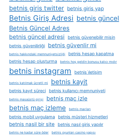
betnis giris twitter
betnis giris yap
Betnis Giriş Adresi
betnis güncel
Betnis Güncel Adres
betnis güncel adresi
betnis güvenebilir misin
betnis güvenlir mi
betnis güvenilirliği
betnis hesap kapatma
betnis hakkındaki memnuniyetsizliği
betnis hesap oluşturma
betnis hoş geldin bonusu kalıcı mıdır
betnis instagram
betnis i̇letişim
betnis kayit
betnis katılmak ücretli mi
betnis kayıt süreci
betnis kullanıcı memnuniyeti
betnis maç izle
betnis masaüstü girişi
betnis maç izleme
betnis maçları
betnis mobil uygulama
betnis müşteri hizmetleri
betnis nasil bir site
betnis nasıl giriş yapılır
betnis ne kadar süre öder
betnis oyunları casino yapısı