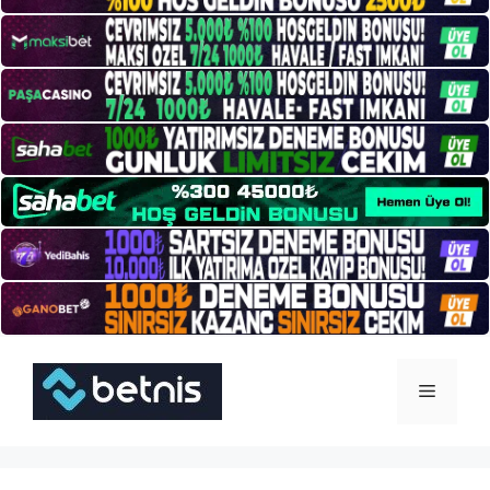
İçeriğe
atla
Menü