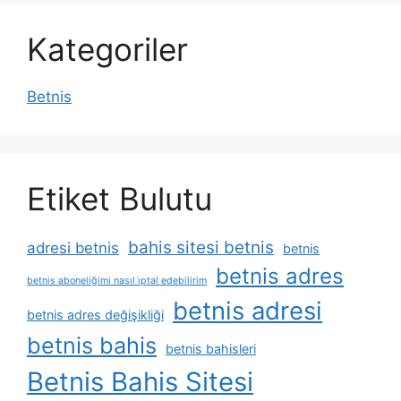
Kategoriler
Betnis
Etiket Bulutu
bahis sitesi betnis
adresi betnis
betnis
betnis adres
betnis aboneliğimi nasıl i̇ptal edebilirim
betnis adresi
betnis adres değişikliği
betnis bahis
betnis bahisleri
Betnis Bahis Sitesi