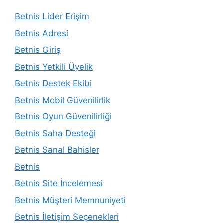
Betnis Lider Erişim
Betnis Adresi
Betnis Giriş
Betnis Yetkili Üyelik
Betnis Destek Ekibi
Betnis Mobil Güvenilirlik
Betnis Oyun Güvenilirliği
Betnis Saha Desteği
Betnis Sanal Bahisler
Betnis
Betnis Site İncelemesi
Betnis Müşteri Memnuniyeti
Betnis İletişim Seçenekleri