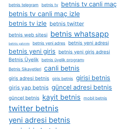
betnis tv canli maç
betnis telegram
betnis tv
betnis tv canli maç izle
betnis tv izle
betnis twitter
betnis whatsapp
betnis web sitesi
betnis yeni adresi
betnis yeni adres
betnis yatırımı
betnis yeni giris
betnis yeni giriş adresi
Betnis Üyelik
betnis üyelik programı
canli betnis
Betnis Şikayetleri
girisi betnis
giris adresi betnis
giris betnis
güncel adresi betnis
giris yap betnis
kayit betnis
güncel betnis
mobil betnis
twitter betnis
yeni adresi betnis