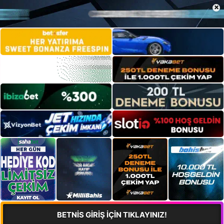
×
BETNİS GİRİŞ İÇİN TIKLAYINIZ!