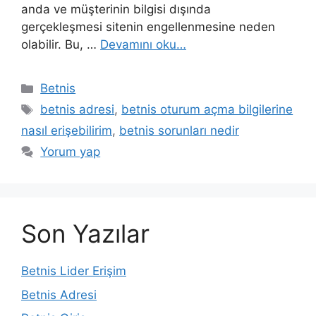
anda ve müşterinin bilgisi dışında
gerçekleşmesi sitenin engellenmesine neden
olabilir. Bu, …
Devamını oku…
Kategoriler
Betnis
Etiketler
betnis adresi
,
betnis oturum açma bilgilerine
nasıl erişebilirim
,
betnis sorunları nedir
Yorum yap
Son Yazılar
Betnis Lider Erişim
Betnis Adresi