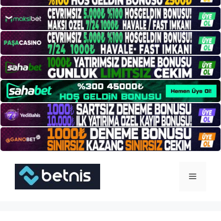
İçeriğe
atla
Menü