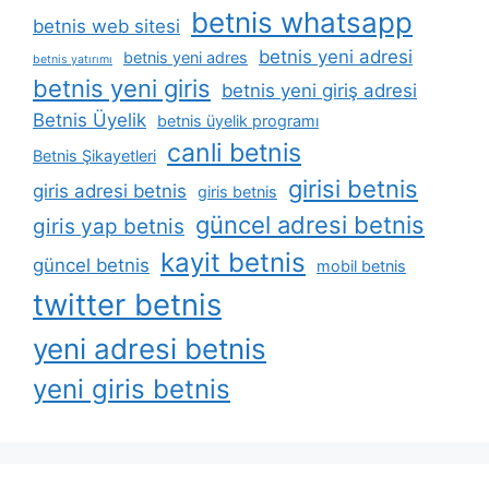
betnis whatsapp
betnis web sitesi
betnis yeni adresi
betnis yeni adres
betnis yatırımı
betnis yeni giris
betnis yeni giriş adresi
Betnis Üyelik
betnis üyelik programı
canli betnis
Betnis Şikayetleri
girisi betnis
giris adresi betnis
giris betnis
güncel adresi betnis
giris yap betnis
kayit betnis
güncel betnis
mobil betnis
twitter betnis
yeni adresi betnis
yeni giris betnis