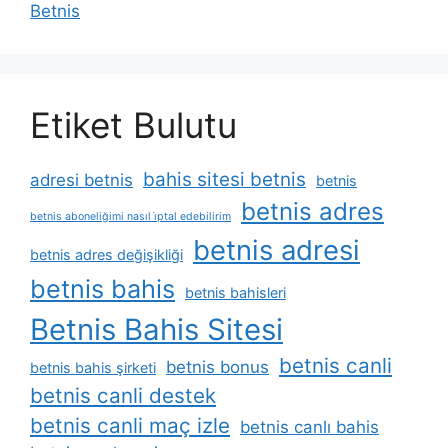
Betnis
Etiket Bulutu
bahis sitesi betnis
adresi betnis
betnis
betnis adres
betnis aboneliğimi nasıl i̇ptal edebilirim
betnis adresi
betnis adres değişikliği
betnis bahis
betnis bahisleri
Betnis Bahis Sitesi
betnis canli
betnis bonus
betnis bahis şirketi
betnis canli destek
betnis canli maç izle
betnis canlı bahis