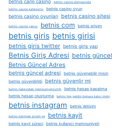
betnis canlı casino
betnis casino dünyasında
betnis casino oyun
betnis casino kategorisi
betnis casino sitesi
betnis casino oyunları
betnis com
betnis erişim
betnis casino yapısı
betnis giris
betnis girisi
betnis giris twitter
betnis giris yap
Betnis Giriş Adresi
betnis güncel
Betnis Güncel Adres
betnis güncel adresi
betnis güvenebilir misin
betnis güvenlir mi
betnis güvenilirliği
betnis hesap kapatma
betnis hakkındaki memnuniyetsizliği
betnis hesap oluşturma
betnis hoş geldin bonusu kalıcı mıdır
betnis instagram
betnis i̇letişim
betnis kayit
betnis katılmak ücretli mi
betnis kayıt süreci
betnis kullanıcı memnuniyeti