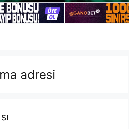
çma adresi
sı