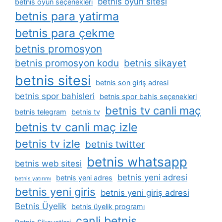
betnis oyun sitesi
betnis oyun seçenekleri
betnis para yatirma
betnis para çekme
betnis promosyon
betnis promosyon kodu
betnis sikayet
betnis sitesi
betnis son giriş adresi
betnis spor bahisleri
betnis spor bahis seçenekleri
betnis tv canli maç
betnis telegram
betnis tv
betnis tv canli maç izle
betnis tv izle
betnis twitter
betnis whatsapp
betnis web sitesi
betnis yeni adresi
betnis yeni adres
betnis yatırımı
betnis yeni giris
betnis yeni giriş adresi
Betnis Üyelik
betnis üyelik programı
canli betnis