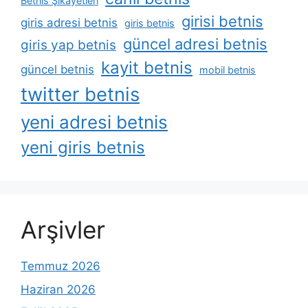
Betnis Şikayetleri
girisi betnis
giris adresi betnis
giris betnis
güncel adresi betnis
giris yap betnis
kayit betnis
güncel betnis
mobil betnis
twitter betnis
yeni adresi betnis
yeni giris betnis
Arşivler
Temmuz 2026
Haziran 2026