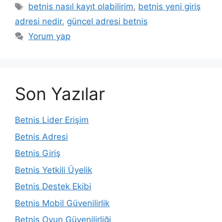
Etiketler
betnis nasıl kayıt olabilirim
,
betnis yeni giriş
adresi nedir
,
güncel adresi betnis
Yorum yap
Son Yazılar
Betnis Lider Erişim
Betnis Adresi
Betnis Giriş
Betnis Yetkili Üyelik
Betnis Destek Ekibi
Betnis Mobil Güvenilirlik
Betnis Oyun Güvenilirliği