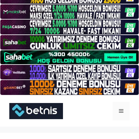
İçeriğe
atla
Menü