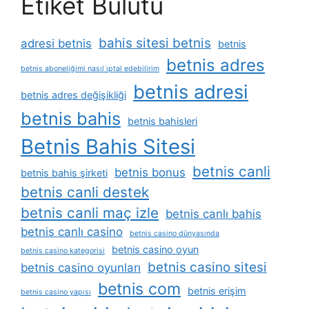
Etiket Bulutu
bahis sitesi betnis
adresi betnis
betnis
betnis adres
betnis aboneliğimi nasıl i̇ptal edebilirim
betnis adresi
betnis adres değişikliği
betnis bahis
betnis bahisleri
Betnis Bahis Sitesi
betnis canli
betnis bonus
betnis bahis şirketi
betnis canli destek
betnis canli maç izle
betnis canlı bahis
betnis canlı casino
betnis casino dünyasında
betnis casino oyun
betnis casino kategorisi
betnis casino sitesi
betnis casino oyunları
betnis com
betnis erişim
betnis casino yapısı