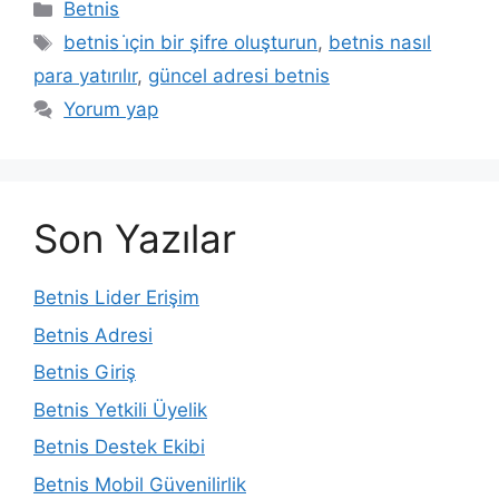
Kategoriler
Betnis
Etiketler
betnis i̇çin bir şifre oluşturun
,
betnis nasıl
para yatırılır
,
güncel adresi betnis
Yorum yap
Son Yazılar
Betnis Lider Erişim
Betnis Adresi
Betnis Giriş
Betnis Yetkili Üyelik
Betnis Destek Ekibi
Betnis Mobil Güvenilirlik