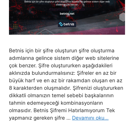
Betnis için bir şifre oluşturun şifre oluşturma
adımlarına gelince sistem diğer web sitelerine
çok benzer. Şifre oluştururken aşağıdakileri
aklınızda bulundurmalısınız: Şifreler en az bir
büyük harf ve en az bir rakamdan oluşan en az
8 karakterden oluşmalıdır. Şifrenizi oluştururken
dikkatli olmanızın temel sebebi başkalarının
tahmin edemeyeceği kombinasyonların
olmasıdır. Betnis Şifremi Hatırlamıyorum Tek
yapmanız gereken şifre …
Devamını oku…