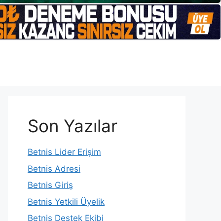
Son Yazılar
Betnis Lider Erişim
Betnis Adresi
Betnis Giriş
Betnis Yetkili Üyelik
Betnis Destek Ekibi