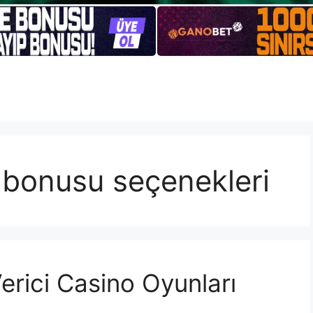
 bonusu seçenekleri
erici Casino Oyunları