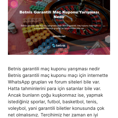
Betnis garantili maç kuponu yarışması nedir
Betnis garantili maç kuponu maçı için internette
WhatsApp grupları ve forum siteleri bile var.
Hatta tahminlerini para için satanlar bile var.
Ancak bunların çoğu kuşkonmaz ise, yapmak
istediğiniz sporlar, futbol, ​​basketbol, ​​tenis,
voleybol, yani garantili biletler konusunda çok
net olmalısınız. Tercihimiz her zaman en iyi