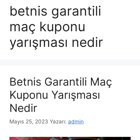
betnis garantili
maç kuponu
yarışması nedir
Betnis Garantili Maç
Kuponu Yarışması
Nedir
Mayıs 25, 2023
Yazarı:
admin