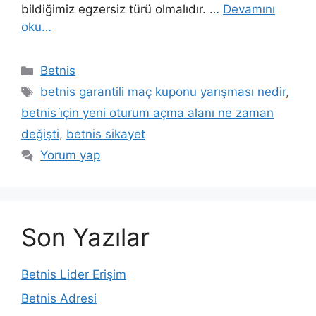
bildiğimiz egzersiz türü olmalıdır. …
Devamını
oku…
Kategoriler
Betnis
Etiketler
betnis garantili maç kuponu yarışması nedir
,
betnis i̇çin yeni oturum açma alanı ne zaman
değişti
,
betnis sikayet
Yorum yap
Son Yazılar
Betnis Lider Erişim
Betnis Adresi