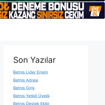
Son Yazılar
Betnis Lider Erişim
Betnis Adresi
Betnis Giriş
Betnis Yetkili Üyelik
Betnis Destek Ekibi