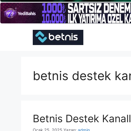
İçeriğe
atla
betnis destek kan
Betnis Destek Kanall
Ocak 25, 2025
Yazarı:
admin