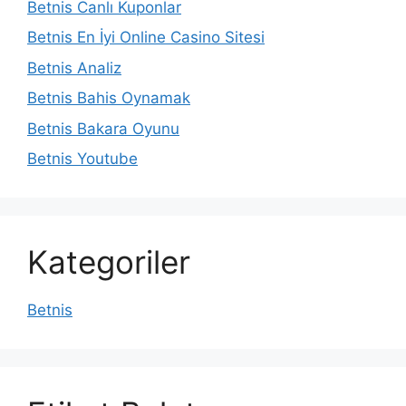
Betnis Canlı Kuponlar
Betnis En İyi Online Casino Sitesi
Betnis Analiz
Betnis Bahis Oynamak
Betnis Bakara Oyunu
Betnis Youtube
Kategoriler
Betnis