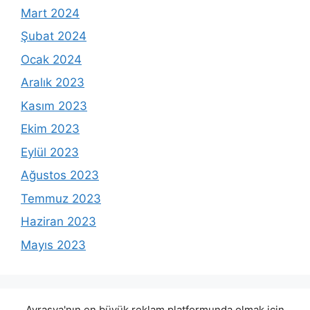
Mart 2024
Şubat 2024
Ocak 2024
Aralık 2023
Kasım 2023
Ekim 2023
Eylül 2023
Ağustos 2023
Temmuz 2023
Haziran 2023
Mayıs 2023
Avrasya'nın en büyük reklam platformunda olmak için