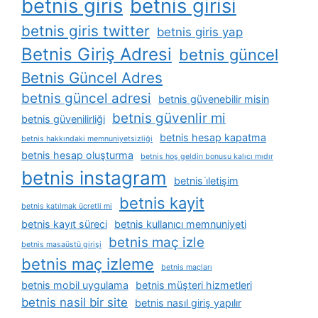
betnis giris
betnis girisi
betnis giris twitter
betnis giris yap
Betnis Giriş Adresi
betnis güncel
Betnis Güncel Adres
betnis güncel adresi
betnis güvenebilir misin
betnis güvenlir mi
betnis güvenilirliği
betnis hesap kapatma
betnis hakkındaki memnuniyetsizliği
betnis hesap oluşturma
betnis hoş geldin bonusu kalıcı mıdır
betnis instagram
betnis i̇letişim
betnis kayit
betnis katılmak ücretli mi
betnis kayıt süreci
betnis kullanıcı memnuniyeti
betnis maç izle
betnis masaüstü girişi
betnis maç izleme
betnis maçları
betnis mobil uygulama
betnis müşteri hizmetleri
betnis nasil bir site
betnis nasıl giriş yapılır