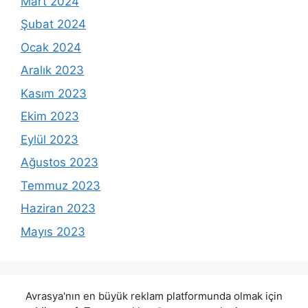
Mart 2024
Şubat 2024
Ocak 2024
Aralık 2023
Kasım 2023
Ekim 2023
Eylül 2023
Ağustos 2023
Temmuz 2023
Haziran 2023
Mayıs 2023
Avrasya'nın en büyük reklam platformunda olmak için