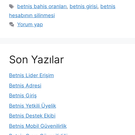
Etiketler
betnis bahis oranları
,
betnis girisi
,
betnis
hesabının silinmesi
Yorum yap
Son Yazılar
Betnis Lider Erişim
Betnis Adresi
Betnis Giriş
Betnis Yetkili Üyelik
Betnis Destek Ekibi
Betnis Mobil Güvenilirlik