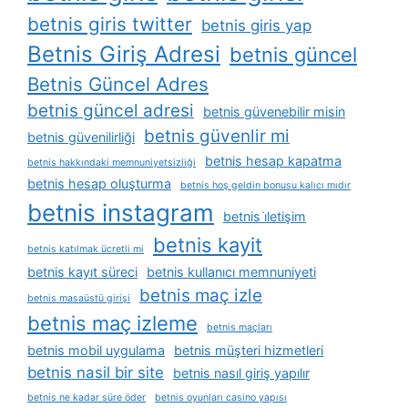
betnis giris twitter
betnis giris yap
Betnis Giriş Adresi
betnis güncel
Betnis Güncel Adres
betnis güncel adresi
betnis güvenebilir misin
betnis güvenlir mi
betnis güvenilirliği
betnis hesap kapatma
betnis hakkındaki memnuniyetsizliği
betnis hesap oluşturma
betnis hoş geldin bonusu kalıcı mıdır
betnis instagram
betnis i̇letişim
betnis kayit
betnis katılmak ücretli mi
betnis kayıt süreci
betnis kullanıcı memnuniyeti
betnis maç izle
betnis masaüstü girişi
betnis maç izleme
betnis maçları
betnis mobil uygulama
betnis müşteri hizmetleri
betnis nasil bir site
betnis nasıl giriş yapılır
betnis ne kadar süre öder
betnis oyunları casino yapısı