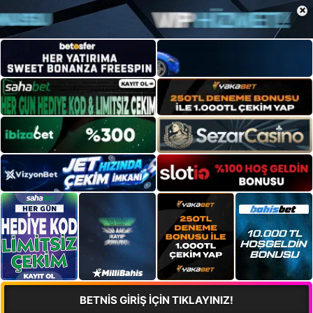
×
BETNİS GİRİŞ İÇİN TIKLAYINIZ!