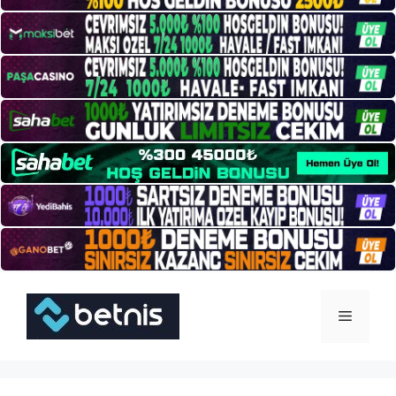
İçeriğe
atla
Menü