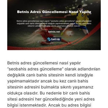
Betnis adres güncellemesi nasıl yapılır
“seobahis adres güncelleme” olarak adlandırılan
değişiklik canlı bahis sitesinin kendi isteğiyle
yapılmamaktadır ancak bu kez canlı bahis
sitesinin adresini bulmakta sıkıntı yaşamanız
oldukça olasıdır. Bu nedenle bir canlı bahis
sitesi adresini her güncellediğinde yeni adres
bilgisi istenmektedir. Ancak bu adres bilgisi