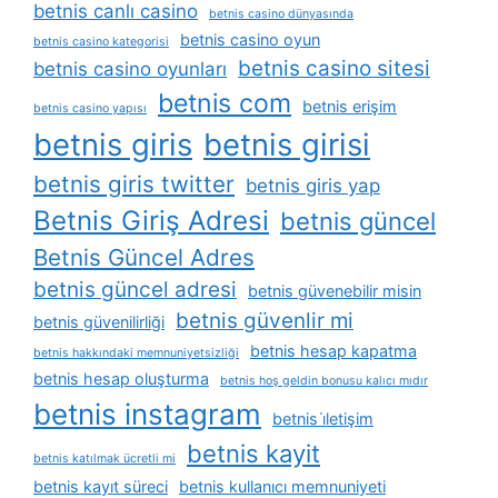
betnis canlı casino
betnis casino dünyasında
betnis casino oyun
betnis casino kategorisi
betnis casino sitesi
betnis casino oyunları
betnis com
betnis erişim
betnis casino yapısı
betnis giris
betnis girisi
betnis giris twitter
betnis giris yap
Betnis Giriş Adresi
betnis güncel
Betnis Güncel Adres
betnis güncel adresi
betnis güvenebilir misin
betnis güvenlir mi
betnis güvenilirliği
betnis hesap kapatma
betnis hakkındaki memnuniyetsizliği
betnis hesap oluşturma
betnis hoş geldin bonusu kalıcı mıdır
betnis instagram
betnis i̇letişim
betnis kayit
betnis katılmak ücretli mi
betnis kayıt süreci
betnis kullanıcı memnuniyeti