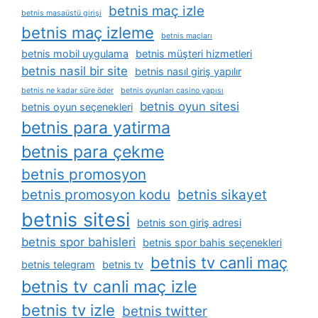
betnis maç izle
betnis masaüstü girişi
betnis maç izleme
betnis maçları
betnis mobil uygulama
betnis müşteri hizmetleri
betnis nasil bir site
betnis nasıl giriş yapılır
betnis ne kadar süre öder
betnis oyunları casino yapısı
betnis oyun sitesi
betnis oyun seçenekleri
betnis para yatirma
betnis para çekme
betnis promosyon
betnis promosyon kodu
betnis sikayet
betnis sitesi
betnis son giriş adresi
betnis spor bahisleri
betnis spor bahis seçenekleri
betnis tv canli maç
betnis telegram
betnis tv
betnis tv canli maç izle
betnis tv izle
betnis twitter