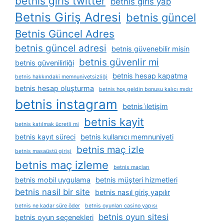
betnis giris twitter
betnis giris yap
Betnis Giriş Adresi
betnis güncel
Betnis Güncel Adres
betnis güncel adresi
betnis güvenebilir misin
betnis güvenlir mi
betnis güvenilirliği
betnis hesap kapatma
betnis hakkındaki memnuniyetsizliği
betnis hesap oluşturma
betnis hoş geldin bonusu kalıcı mıdır
betnis instagram
betnis i̇letişim
betnis kayit
betnis katılmak ücretli mi
betnis kayıt süreci
betnis kullanıcı memnuniyeti
betnis maç izle
betnis masaüstü girişi
betnis maç izleme
betnis maçları
betnis mobil uygulama
betnis müşteri hizmetleri
betnis nasil bir site
betnis nasıl giriş yapılır
betnis ne kadar süre öder
betnis oyunları casino yapısı
betnis oyun sitesi
betnis oyun seçenekleri