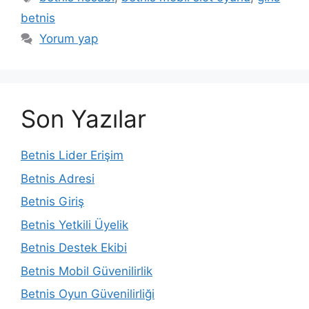
betnis
Yorum yap
Son Yazılar
Betnis Lider Erişim
Betnis Adresi
Betnis Giriş
Betnis Yetkili Üyelik
Betnis Destek Ekibi
Betnis Mobil Güvenilirlik
Betnis Oyun Güvenilirliği