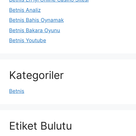
Betnis Analiz
Betnis Bahis Oynamak
Betnis Bakara Oyunu
Betnis Youtube
Kategoriler
Betnis
Etiket Bulutu