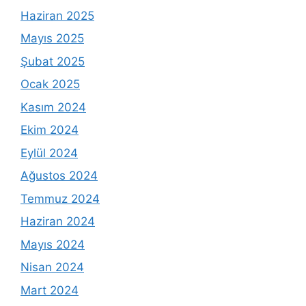
Haziran 2025
Mayıs 2025
Şubat 2025
Ocak 2025
Kasım 2024
Ekim 2024
Eylül 2024
Ağustos 2024
Temmuz 2024
Haziran 2024
Mayıs 2024
Nisan 2024
Mart 2024