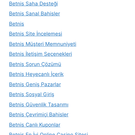
Betnis Saha Desteği
Betnis Sanal Bahisler
Betnis
Betnis Site İncelemesi
Betnis Müşteri Memnuniyeti
Betnis İletişim Seçenekleri
Betnis Sorun Çözümü
Betnis Heyecanlı İçerik
Betnis Geniş Pazarlar
Betnis Sosyal Giriş
Betnis Güvenlik Tasarımı
Betnis Çevrimiçi Bahisler
Betnis Canlı Kuponlar
Betnis En İyi Online Casino Sitesi