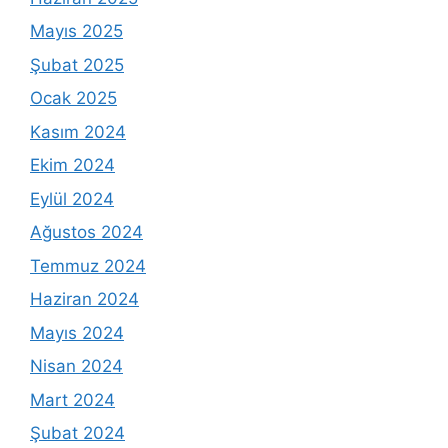
Mayıs 2025
Şubat 2025
Ocak 2025
Kasım 2024
Ekim 2024
Eylül 2024
Ağustos 2024
Temmuz 2024
Haziran 2024
Mayıs 2024
Nisan 2024
Mart 2024
Şubat 2024