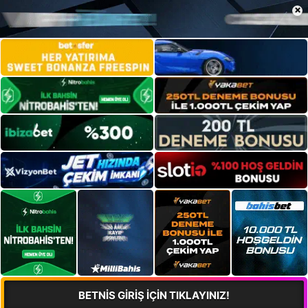
×
BETNİS GİRİŞ İÇİN TIKLAYINIZ!