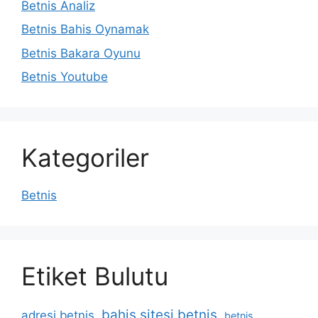
Betnis Analiz
Betnis Bahis Oynamak
Betnis Bakara Oyunu
Betnis Youtube
Kategoriler
Betnis
Etiket Bulutu
bahis sitesi betnis
adresi betnis
betnis