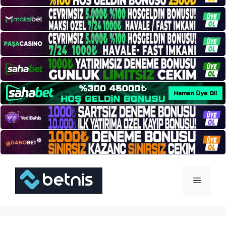
İçeriğe
atla
Menü