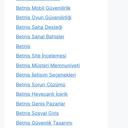
Betnis Mobil Güvenilirlik
Betnis Oyun Güvenilirliği
Betnis Saha Desteği
Betnis Sanal Bahisler
Betnis
Betnis Site İncelemesi
Betnis Müşteri Memnuniyeti
Betnis İletişim Seçenekleri
Betnis Sorun Çözümü
Betnis Heyecanlı İçerik
Betnis Geniş Pazarlar
Betnis Sosyal Giriş
Betnis Güvenlik Tasarımı