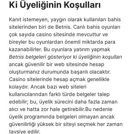
Ki Üyeliğinin Koşulları
Kanıt istemeyen, yaygın olarak kullanılan bahis
sitelerinden biri de Betnis. Canlı bahis oyunları
çok sayıda casino sitesinde mevcuttur ve
bireyler bu oyunlardan önemli miktarda para
kazanabilirler. Bu oyunlara yatırım yapmak
Betnis belgeleri gösteriyor ki üyeliğinin koşulları
ancak güvenilir bir web sitesinde hesap
oluşturmanız durumunda başarılı olacaktır.
Casino sitelerinde hesap açmak genellikle
kolaydır. Ancak bazı web siteleri
kullanıcılarından farklı türde belgeler talep
edebilir; bu, üyelik sürecini daha fazla zaman
alıcı ve hatta zor hale getirebilir.Bu nedenle
üyelik programında belgeleri olmayan ancak
güvenilirliği yüksek bir siteyi seçmek her zaman
tavsiye edilir.