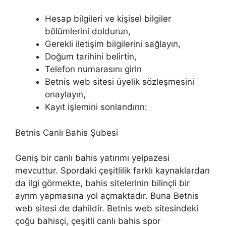
Hesap bilgileri ve kişisel bilgiler
bölümlerini doldurun,
Gerekli iletişim bilgilerini sağlayın,
Doğum tarihini belirtin,
Telefon numarasını girin
Betnis web sitesi üyelik sözleşmesini
onaylayın,
Kayıt işlemini sonlandırın:
Betnis Canlı Bahis Şubesi
Geniş bir canlı bahis yatırımı yelpazesi
mevcuttur. Spordaki çeşitlilik farklı kaynaklardan
da ilgi görmekte, bahis sitelerinin bilinçli bir
ayrım yapmasına yol açmaktadır. Buna Betnis
web sitesi de dahildir. Betnis web sitesindeki
çoğu bahisçi, çeşitli canlı bahis spor