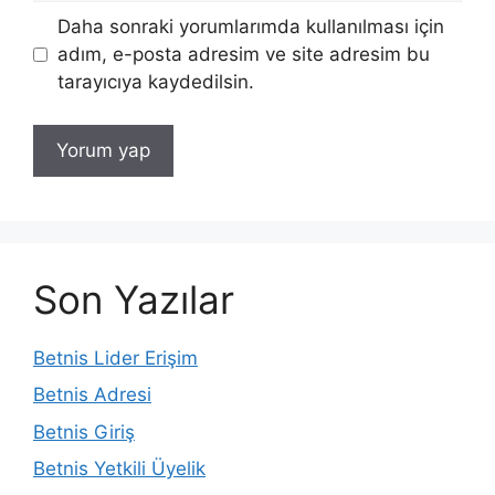
Daha sonraki yorumlarımda kullanılması için
adım, e-posta adresim ve site adresim bu
tarayıcıya kaydedilsin.
Son Yazılar
Betnis Lider Erişim
Betnis Adresi
Betnis Giriş
Betnis Yetkili Üyelik