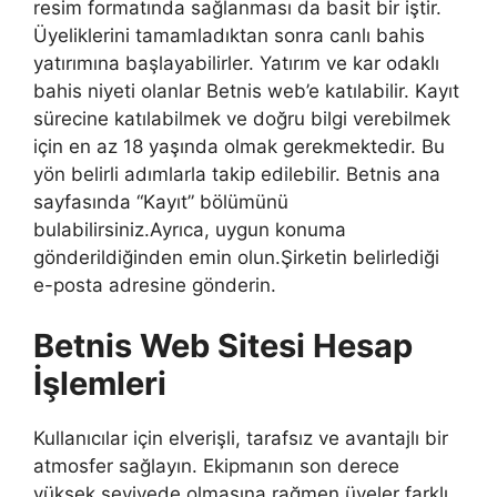
resim formatında sağlanması da basit bir iştir.
Üyeliklerini tamamladıktan sonra canlı bahis
yatırımına başlayabilirler. Yatırım ve kar odaklı
bahis niyeti olanlar Betnis web’e katılabilir. Kayıt
sürecine katılabilmek ve doğru bilgi verebilmek
için en az 18 yaşında olmak gerekmektedir. Bu
yön belirli adımlarla takip edilebilir. Betnis ana
sayfasında “Kayıt” bölümünü
bulabilirsiniz.Ayrıca, uygun konuma
gönderildiğinden emin olun.Şirketin belirlediği
e-posta adresine gönderin.
Betnis Web Sitesi Hesap
İşlemleri
Kullanıcılar için elverişli, tarafsız ve avantajlı bir
atmosfer sağlayın. Ekipmanın son derece
yüksek seviyede olmasına rağmen üyeler farklı