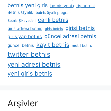
betnis yeni giris
betnis yeni giriş adresi
Betnis Üyelik
betnis üyelik programı
canli betnis
Betnis Şikayetleri
girisi betnis
giris adresi betnis
giris betnis
güncel adresi betnis
giris yap betnis
kayit betnis
güncel betnis
mobil betnis
twitter betnis
yeni adresi betnis
yeni giris betnis
Arşivler