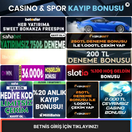
×
BETNİS GİRİŞ İÇİN TIKLAYINIZ!