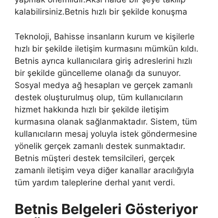
kalabilirsiniz.Betnis hızlı bir şekilde konuşma
Teknoloji, Bahisse insanların kurum ve kişilerle
hızlı bir şekilde iletişim kurmasını mümkün kıldı.
Betnis ayrıca kullanıcılara giriş adreslerini hızlı
bir şekilde güncelleme olanağı da sunuyor.
Sosyal medya ağ hesapları ve gerçek zamanlı
destek oluşturulmuş olup, tüm kullanıcıların
hizmet hakkında hızlı bir şekilde iletişim
kurmasına olanak sağlanmaktadır. Sistem, tüm
kullanıcıların mesaj yoluyla istek göndermesine
yönelik gerçek zamanlı destek sunmaktadır.
Betnis müşteri destek temsilcileri, gerçek
zamanlı iletişim veya diğer kanallar aracılığıyla
tüm yardım taleplerine derhal yanıt verdi.
Betnis Belgeleri Gösteriyor