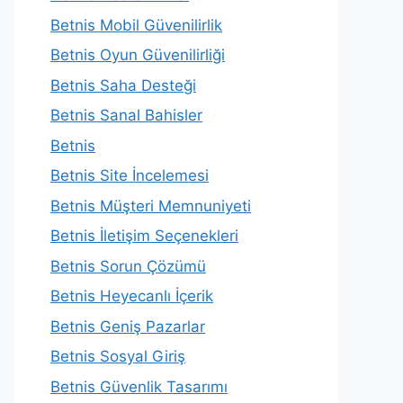
Betnis Mobil Güvenilirlik
Betnis Oyun Güvenilirliği
Betnis Saha Desteği
Betnis Sanal Bahisler
Betnis
Betnis Site İncelemesi
Betnis Müşteri Memnuniyeti
Betnis İletişim Seçenekleri
Betnis Sorun Çözümü
Betnis Heyecanlı İçerik
Betnis Geniş Pazarlar
Betnis Sosyal Giriş
Betnis Güvenlik Tasarımı