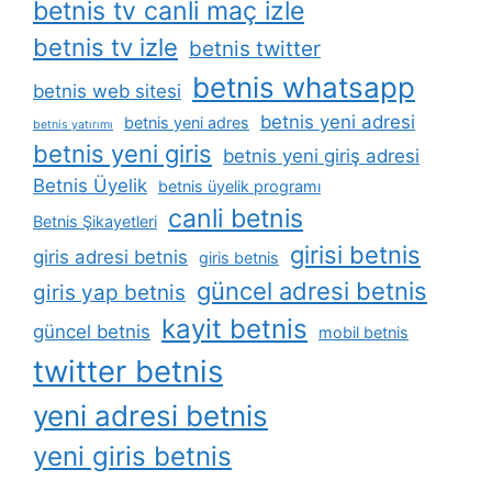
betnis tv canli maç izle
betnis tv izle
betnis twitter
betnis whatsapp
betnis web sitesi
betnis yeni adresi
betnis yeni adres
betnis yatırımı
betnis yeni giris
betnis yeni giriş adresi
Betnis Üyelik
betnis üyelik programı
canli betnis
Betnis Şikayetleri
girisi betnis
giris adresi betnis
giris betnis
güncel adresi betnis
giris yap betnis
kayit betnis
güncel betnis
mobil betnis
twitter betnis
yeni adresi betnis
yeni giris betnis