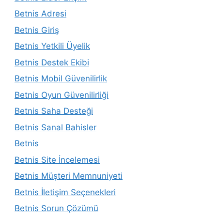
Betnis Adresi
Betnis Giriş
Betnis Yetkili Üyelik
Betnis Destek Ekibi
Betnis Mobil Güvenilirlik
Betnis Oyun Güvenilirliği
Betnis Saha Desteği
Betnis Sanal Bahisler
Betnis
Betnis Site İncelemesi
Betnis Müşteri Memnuniyeti
Betnis İletişim Seçenekleri
Betnis Sorun Çözümü