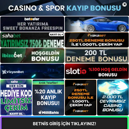
×
BETNİS GİRİŞ İÇİN TIKLAYINIZ!