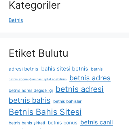
Kategoriler
Betnis
Etiket Bulutu
bahis sitesi betnis
adresi betnis
betnis
betnis adres
betnis aboneliğimi nasıl i̇ptal edebilirim
betnis adresi
betnis adres değişikliği
betnis bahis
betnis bahisleri
Betnis Bahis Sitesi
betnis canli
betnis bonus
betnis bahis şirketi