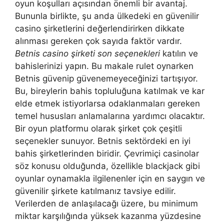
oyun koşulları açısından önemli bir avantaj.
Bununla birlikte, şu anda ülkedeki en güvenilir
casino şirketlerini değerlendirirken dikkate
alınması gereken çok sayıda faktör vardır.
Betnis casino şirketi son seçenekleri
katılın ve
bahislerinizi yapın. Bu makale rulet oynarken
Betnis güvenip güvenemeyeceğinizi tartışıyor.
Bu, bireylerin bahis topluluğuna katılmak ve kar
elde etmek istiyorlarsa odaklanmaları gereken
temel hususları anlamalarına yardımcı olacaktır.
Bir oyun platformu olarak şirket çok çeşitli
seçenekler sunuyor. Betnis sektördeki en iyi
bahis şirketlerinden biridir. Çevrimiçi casinolar
söz konusu olduğunda, özellikle blackjack gibi
oyunlar oynamakla ilgilenenler için en saygın ve
güvenilir şirkete katılmanız tavsiye edilir.
Verilerden de anlaşılacağı üzere, bu minimum
miktar karşılığında yüksek kazanma yüzdesine