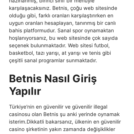
hazırlanmış, birinci sınıf bir menüyle
karşılaşacaksınız. Betnis, çoğu web sitesinde
olduğu gibi, farklı oranları karşılaştırırken en
uygun oranları hesaplayan, tanınmış bir canlı
bahis platformudur. Sanal spor oynamaktan
hoşlanıyorsanız, bu web sitesinde çok sayıda
seçenek bulunmaktadır. Web sitesi futbol, ​​
basketbol, ​​tazı yarışı, at yarışı ve tenis gibi
çeşitli sanal programlar sunmaktadır.
Betnis Nasıl Giriş
Yapılır
Türkiye’nin en güvenilir ve güvenilir illegal
casinosu olan Betnis şu anki yerinde oynamak
isterim.Dikkatli bakarsanız, ülkenin en güvenilir
casino şirketinin yakın zamanda değişiklikler