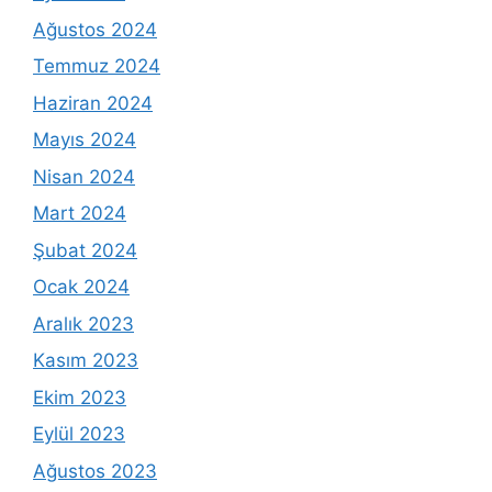
Ağustos 2024
Temmuz 2024
Haziran 2024
Mayıs 2024
Nisan 2024
Mart 2024
Şubat 2024
Ocak 2024
Aralık 2023
Kasım 2023
Ekim 2023
Eylül 2023
Ağustos 2023