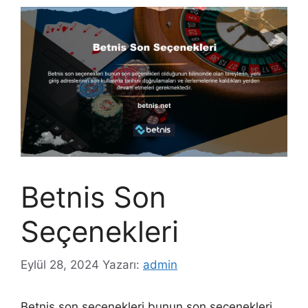
Betnis Son
Seçenekleri
Eylül 28, 2024
Yazarı:
admin
Betnis son seçenekleri bunun son seçenekleri