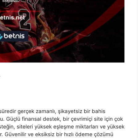
i
süredir gerçek zamanlı, şikayetsiz bir bahis
du. Güçlü finansal destek, bir çevrimiçi site için çok
teğin, siteleri yüksek eşleşme miktarları ve yüksek
ir. Güvenilir ve eksiksiz bir hızlı ödeme çözümü