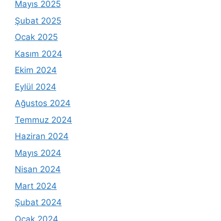
Mayıs 2025
Şubat 2025
Ocak 2025
Kasım 2024
Ekim 2024
Eylül 2024
Ağustos 2024
Temmuz 2024
Haziran 2024
Mayıs 2024
Nisan 2024
Mart 2024
Şubat 2024
Ocak 2024