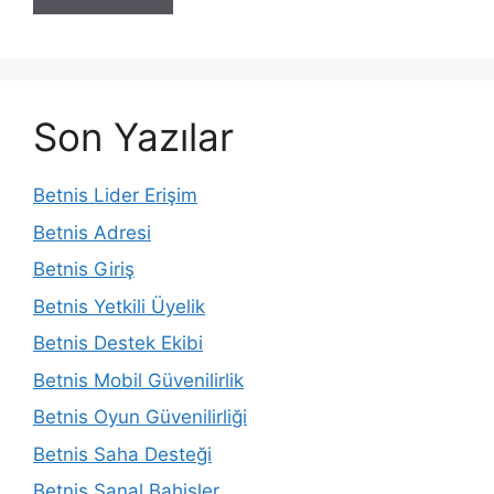
Son Yazılar
Betnis Lider Erişim
Betnis Adresi
Betnis Giriş
Betnis Yetkili Üyelik
Betnis Destek Ekibi
Betnis Mobil Güvenilirlik
Betnis Oyun Güvenilirliği
Betnis Saha Desteği
Betnis Sanal Bahisler