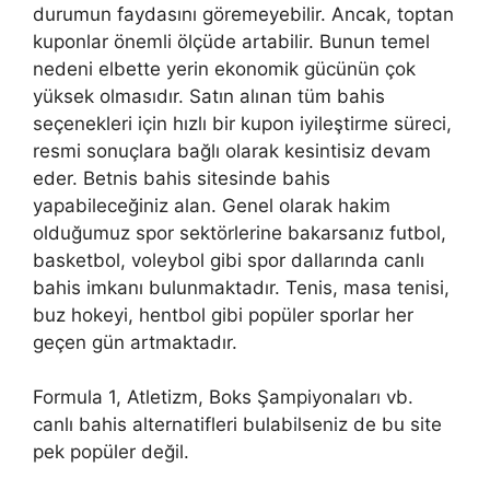
durumun faydasını göremeyebilir. Ancak, toptan
kuponlar önemli ölçüde artabilir. Bunun temel
nedeni elbette yerin ekonomik gücünün çok
yüksek olmasıdır. Satın alınan tüm bahis
seçenekleri için hızlı bir kupon iyileştirme süreci,
resmi sonuçlara bağlı olarak kesintisiz devam
eder. Betnis bahis sitesinde bahis
yapabileceğiniz alan. Genel olarak hakim
olduğumuz spor sektörlerine bakarsanız futbol, ​​
basketbol, ​​voleybol gibi spor dallarında canlı
bahis imkanı bulunmaktadır. Tenis, masa tenisi,
buz hokeyi, hentbol gibi popüler sporlar her
geçen gün artmaktadır.
Formula 1, Atletizm, Boks Şampiyonaları vb.
canlı bahis alternatifleri bulabilseniz de bu site
pek popüler değil.