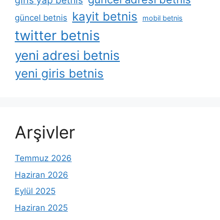
giris yap betnis
kayit betnis
güncel betnis
mobil betnis
twitter betnis
yeni adresi betnis
yeni giris betnis
Arşivler
Temmuz 2026
Haziran 2026
Eylül 2025
Haziran 2025