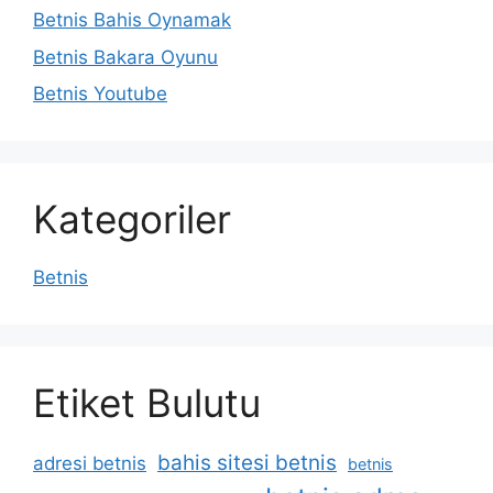
Betnis Bahis Oynamak
Betnis Bakara Oyunu
Betnis Youtube
Kategoriler
Betnis
Etiket Bulutu
bahis sitesi betnis
adresi betnis
betnis