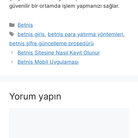
güvenilir bir ortamda işlem yapmanızı sağlar.
Kategoriler
Betnis
Etiketler
betnis giris
,
betnis para yatırma yöntemleri
,
betnis şifre güncelleme prosedürü
Betnis Sitesine Nasıl Kayıt Olunur
Betnis Mobil Uygulaması
Yorum yapın
Yorum