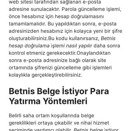
web sitesi tarafından sağlanan e-posta
adresine sunulacaktır. Parola güncelleme işlemi,
önce hesabınız için hesap doğrulamasını
tamamlamalıdır. Bu yapıldıktan sonra, e-posta
adresinizden hesabınız için kolayca yeni bir şifre
oluşturabilirsiniz.Bu kodu kullanırsanız,
Betnis
hesap doğrulama i̇şlemi nasıl yapılır
daha sonra
kontrol etmeniz gerekecektir.Onaylandıktan
sonra e-posta adresinize bağlı olarak site
ortamında şifrenizi güncelleme gibi işlemleri
kolaylıkla gerçekleştirebilirsiniz.
Betnis Belge İstiyor Para
Yatırma Yöntemleri
Belirli saha ortam koşullarında belge
gereklilikleri ortaya çıkabilir ve nihai hizmet
seçiminde yardımcı olabilir.
Betnis belge i̇stiyor