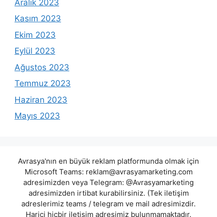
Aralık 2023
Kasım 2023
Ekim 2023
Eylül 2023
Ağustos 2023
Temmuz 2023
Haziran 2023
Mayıs 2023
Avrasya'nın en büyük reklam platformunda olmak için
Microsoft Teams:
reklam@avrasyamarketing.com
adresimizden veya Telegram: @Avrasyamarketing
adresimizden irtibat kurabilirsiniz. (Tek iletişim
adreslerimiz teams / telegram ve mail adresimizdir.
Harici hiçbir iletişim adresimiz bulunmamaktadır.