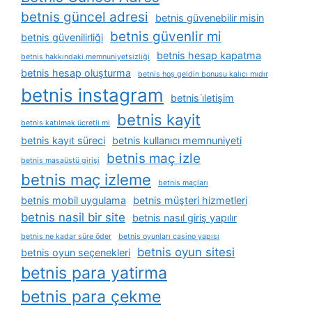
betnis güncel adresi
betnis güvenebilir misin
betnis güvenlir mi
betnis güvenilirliği
betnis hesap kapatma
betnis hakkındaki memnuniyetsizliği
betnis hesap oluşturma
betnis hoş geldin bonusu kalıcı mıdır
betnis instagram
betnis i̇letişim
betnis kayit
betnis katılmak ücretli mi
betnis kayıt süreci
betnis kullanıcı memnuniyeti
betnis maç izle
betnis masaüstü girişi
betnis maç izleme
betnis maçları
betnis mobil uygulama
betnis müşteri hizmetleri
betnis nasil bir site
betnis nasıl giriş yapılır
betnis ne kadar süre öder
betnis oyunları casino yapısı
betnis oyun sitesi
betnis oyun seçenekleri
betnis para yatirma
betnis para çekme