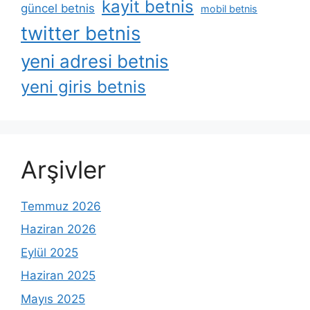
kayit betnis
güncel betnis
mobil betnis
twitter betnis
yeni adresi betnis
yeni giris betnis
Arşivler
Temmuz 2026
Haziran 2026
Eylül 2025
Haziran 2025
Mayıs 2025