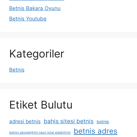
Betnis Bakara Oyunu
Betnis Youtube
Kategoriler
Betnis
Etiket Bulutu
bahis sitesi betnis
adresi betnis
betnis
betnis adres
betnis aboneliğimi nasıl i̇ptal edebilirim