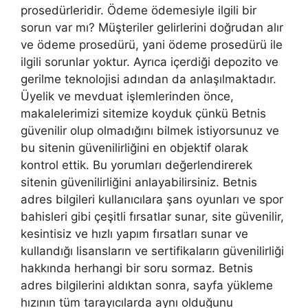
prosedürleridir. Ödeme ödemesiyle ilgili bir
sorun var mı? Müşteriler gelirlerini doğrudan alır
ve ödeme prosedürü, yani ödeme prosedürü ile
ilgili sorunlar yoktur. Ayrıca içerdiği depozito ve
gerilme teknolojisi adından da anlaşılmaktadır.
Üyelik ve mevduat işlemlerinden önce,
makalelerimizi sitemize koyduk çünkü Betnis
güvenilir olup olmadığını bilmek istiyorsunuz ve
bu sitenin güvenilirliğini en objektif olarak
kontrol ettik. Bu yorumları değerlendirerek
sitenin güvenilirliğini anlayabilirsiniz. Betnis
adres bilgileri kullanıcılara şans oyunları ve spor
bahisleri gibi çeşitli fırsatlar sunar, site güvenilir,
kesintisiz ve hızlı yapım fırsatları sunar ve
kullandığı lisansların ve sertifikaların güvenilirliği
hakkında herhangi bir soru sormaz. Betnis
adres bilgilerini aldıktan sonra, sayfa yükleme
hızının tüm tarayıcılarda aynı olduğunu