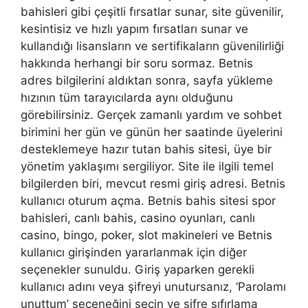
bahisleri gibi çeşitli fırsatlar sunar, site güvenilir,
kesintisiz ve hızlı yapım fırsatları sunar ve
kullandığı lisansların ve sertifikaların güvenilirliği
hakkında herhangi bir soru sormaz. Betnis
adres bilgilerini aldıktan sonra, sayfa yükleme
hızının tüm tarayıcılarda aynı olduğunu
görebilirsiniz. Gerçek zamanlı yardım ve sohbet
birimini her gün ve günün her saatinde üyelerini
desteklemeye hazır tutan bahis sitesi, üye bir
yönetim yaklaşımı sergiliyor. Site ile ilgili temel
bilgilerden biri, mevcut resmi giriş adresi. Betnis
kullanıcı oturum açma. Betnis bahis sitesi spor
bahisleri, canlı bahis, casino oyunları, canlı
casino, bingo, poker, slot makineleri ve Betnis
kullanıcı girişinden yararlanmak için diğer
seçenekler sunuldu. Giriş yaparken gerekli
kullanıcı adını veya şifreyi unutursanız, ‘Parolamı
unuttum’ seçeneğini seçin ve şifre sıfırlama