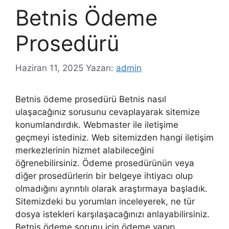
Betnis Ödeme
Prosedürü
Haziran 11, 2025
Yazarı:
admin
Betnis ödeme prosedürü Betnis nasıl
ulaşacağınız sorusunu cevaplayarak sitemize
konumlandırdık. Webmaster ile iletişime
geçmeyi istediniz. Web sitemizden hangi iletişim
merkezlerinin hizmet alabileceğini
öğrenebilirsiniz. Ödeme prosedürünün veya
diğer prosedürlerin bir belgeye ihtiyacı olup
olmadığını ayrıntılı olarak araştırmaya başladık.
Sitemizdeki bu yorumları inceleyerek, ne tür
dosya istekleri karşılaşacağınızı anlayabilirsiniz.
Betnis ödeme sorunu için ödeme yapıp