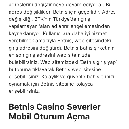
adreslerini değiştirmeye devam ediyorlar. Bu
adres değişiklikleri Betnis için geçerlidir. Adres
değişikliği, BTK’nın Türkiye’den giriş
yapılamayan ‘alan adlarını’ engellemesinden
kaynaklanıyor. Kullanıcılara daha iyi hizmet
verebilmek amacıyla Betnis, web sitesindeki
giriş adresini değiştirdi. Betnis bahis şirketinin
en son giriş adresini web sitemizde
bulabilirsiniz. Web sitemizdeki ‘Betnis giriş yap’
butonuna tıklayarak Betnis web sitesine
erişebilirsiniz. Kolaylık ve güvenle bahislerinizi
oynamak için Betnis sitesine kolayca
erişebilirsiniz.
Betnis Casino Severler
Mobil Oturum Açma