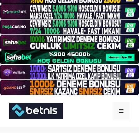
İçeriğe
atla
Menü