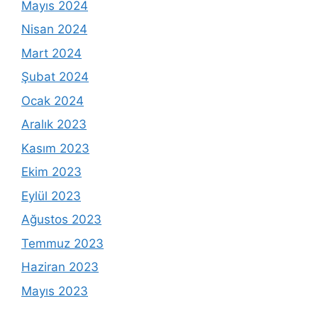
Mayıs 2024
Nisan 2024
Mart 2024
Şubat 2024
Ocak 2024
Aralık 2023
Kasım 2023
Ekim 2023
Eylül 2023
Ağustos 2023
Temmuz 2023
Haziran 2023
Mayıs 2023