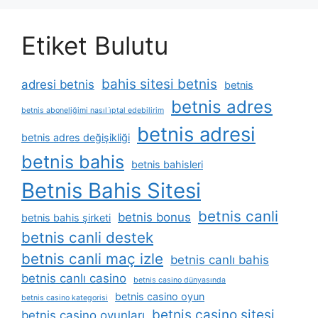
Etiket Bulutu
bahis sitesi betnis
adresi betnis
betnis
betnis adres
betnis aboneliğimi nasıl i̇ptal edebilirim
betnis adresi
betnis adres değişikliği
betnis bahis
betnis bahisleri
Betnis Bahis Sitesi
betnis canli
betnis bonus
betnis bahis şirketi
betnis canli destek
betnis canli maç izle
betnis canlı bahis
betnis canlı casino
betnis casino dünyasında
betnis casino oyun
betnis casino kategorisi
betnis casino sitesi
betnis casino oyunları