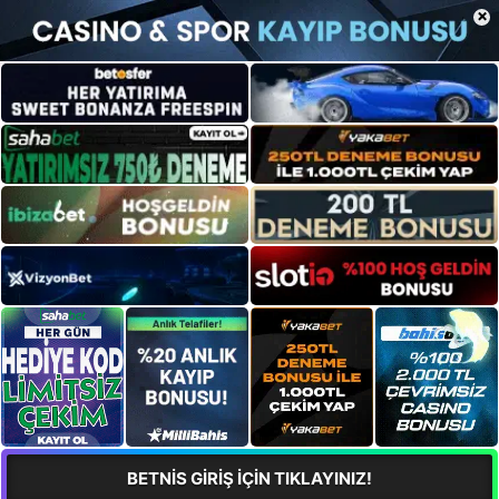
×
BETNİS GİRİŞ İÇİN TIKLAYINIZ!