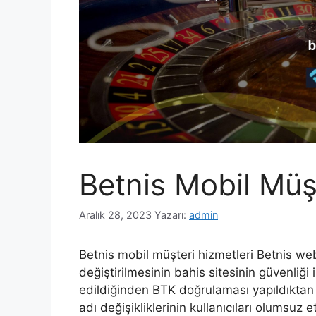
Betnis Mobil Müş
Aralık 28, 2023
Yazarı:
admin
Betnis mobil müşteri hizmetleri Betnis web 
değiştirilmesinin bahis sitesinin güvenliği il
edildiğinden BTK doğrulaması yapıldıktan s
adı değişikliklerinin kullanıcıları olumsuz 