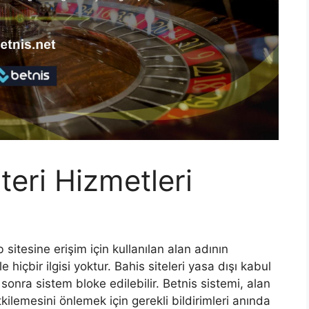
teri Hizmetleri
sitesine erişim için kullanılan alan adının
e hiçbir ilgisi yoktur. Bahis siteleri yasa dışı kabul
onra sistem bloke edilebilir. Betnis sistemi, alan
etkilemesini önlemek için gerekli bildirimleri anında