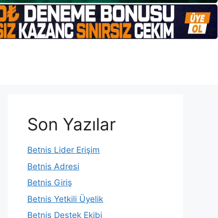
Son Yazılar
Betnis Lider Erişim
Betnis Adresi
Betnis Giriş
Betnis Yetkili Üyelik
Betnis Destek Ekibi