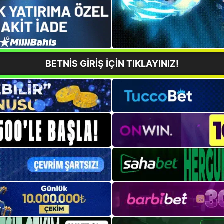
BETNİS GİRİŞ İÇİN TIKLAYINIZ!