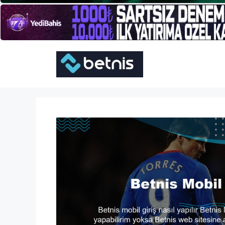
İçeriğe
atla