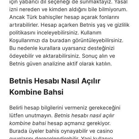
için yabancı dil seçeneği de sunmaktayız. Yasal
izni nereden ve kimden aldığını bile bilmiyorum.
Ancak Türk bahisçiler hesap açarak fonlarını
artırabilirler. Hesap açarken Betnis yaş ve gizlilik
politikasını inceleyebilirsiniz. Kullanım
Koşullarımızı da buradan görüntüleyebilirsiniz.
Bu nedenle kurallara uyarsanız desteğinizi
ödeyebilir ve aktarabilirsiniz. Sonuç alın ve
Betnis güven analizine aktif olarak katılın.
Betnis Hesabı Nasıl Açılır
Kombine Bahsi
Belirli hesap bilgilerini vermeniz gerekeceğini
lütfen unutmayın.
Betnis hesabı nasıl açılır
kombine bahsi
hesap açmanız gerekiyor.
Burada üyeler bahis oynayabilir ve casino
oyunlarını derecelendirebilir. Yani kullanıcı