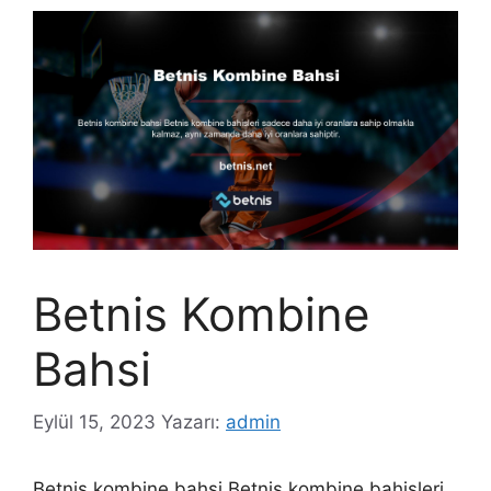
Betnis Kombine
Bahsi
Eylül 15, 2023
Yazarı:
admin
Betnis kombine bahsi Betnis kombine bahisleri