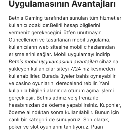
Uygulamasının Avantajları
Betnis Gaming tarafından sunulan tüm hizmetler
kullanıcı odaklıdır.Belirli hesap bilgilerini
vermeniz gerekeceğini lütfen unutmayın.
Güncellenen ve tasarlanan mobil uygulama,
kullanıcıların web sitesine mobil cihazlarından
erişmelerini sağlar. Mobil uygulamayı indirip
Betnis mobil uygulamasının avantajları
cihazına
yükleyen kullanıcılar siteyi 7/24 hız kesmeden
kullanabilirler. Burada üyeler bahis oynayabilir
ve casino oyunlarını derecelendirebilir. Yani
kullanıcı bilgileri alanında oturum açma işlemi
gerçekleşir. Betnis adınız ve şifreniz ile
hesabınızdan da ödeme yapabilirsiniz. Kuponlar,
ödeme alındıktan sonra kullanılabilir. Bunun için
canlı bir kategori de sunuyoruz. Son olarak,
poker ve slot oyunlarını tanıtıyoruz. Puan