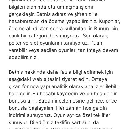
bilgileri alanında oturum açma işlemi
gerçekleşir. Betnis adınız ve şifreniz ile
hesabınızdan da ödeme yapabilirsiniz. Kuponlar,
ödeme alındıktan sonra kullanılabilir. Bunun için
canlı bir kategori de sunuyoruz. Son olarak,
poker ve slot oyunlarını tanıtıyoruz. Puan
verebilir veya seçilen oyunları tanıtmaya devam
edebilirsiniz.
Betnis hakkında daha fazla bilgi edinmek için
aşağıdaki web sitesini ziyaret edin. Ortaya
çıkan formda yapı analitik olarak analiz edilebilir
hale gelir. Bu hesabı kaydedin ve bir hoş geldin
bonusu alın. Sabah incelemesine gelince, önce
bonusla başlayalım. Her zaman hoş geldin
indirimi sunuyoruz. Oyun ayrıca özel teklifler
sunuyor. Dilediğiniz teklifin şartlarını da