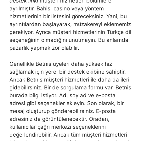
destek linki
müşteri hizmetleri bölümlere
ayrılmıştır. Bahis, casino veya yöntem
hizmetlerinin bir listesini göreceksiniz. Yani, bu
ayrıntılardan başlayarak, müzakereyi eklememiz
gerekiyor. Ayrıca müşteri hizmetlerinin Türkçe dil
seçeneğinin olmadığını unutmayın. Bu anlamda
pazarlık yapmak zor olabilir.
Genellikle Betnis üyeleri daha yüksek hız
sağlamak için yerel bir destek ekibine sahiptir.
Ancak Betnis müşteri hizmetleri ile daha da ileri
gidebilirsiniz. Bir de sorgulama formu var. Betnis
burada bilgi istiyor. Ad, soy ad ve e-posta
adresi gibi seçenekler ekleyin. Son olarak, bir
mesaj oluşturup gönderebilirsiniz. E-posta
adresiniz de görüntülenecektir. Oradan,
kullanıcılar çağrı merkezi seçeneklerini
değerlendirebilir. Ancak tüm müşteri hizmetleri