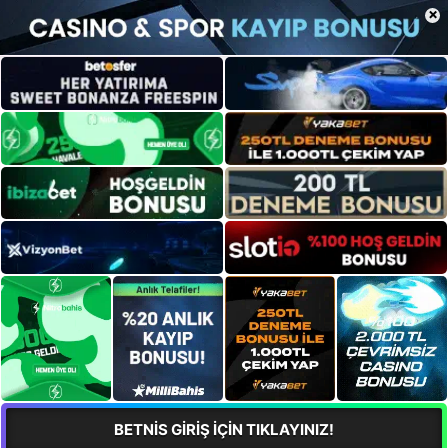
×
BETNİS GİRİŞ İÇİN TIKLAYINIZ!