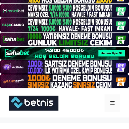
İçeriğe
atla
Menü