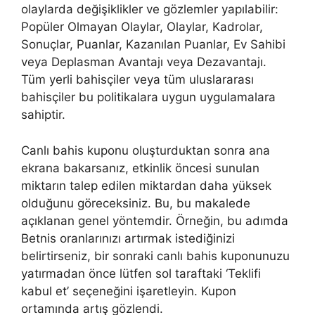
olaylarda değişiklikler ve gözlemler yapılabilir:
Popüler Olmayan Olaylar, Olaylar, Kadrolar,
Sonuçlar, Puanlar, Kazanılan Puanlar, Ev Sahibi
veya Deplasman Avantajı veya Dezavantajı.
Tüm yerli bahisçiler veya tüm uluslararası
bahisçiler bu politikalara uygun uygulamalara
sahiptir.
Canlı bahis kuponu oluşturduktan sonra ana
ekrana bakarsanız, etkinlik öncesi sunulan
miktarın talep edilen miktardan daha yüksek
olduğunu göreceksiniz. Bu, bu makalede
açıklanan genel yöntemdir. Örneğin, bu adımda
Betnis oranlarınızı artırmak istediğinizi
belirtirseniz, bir sonraki canlı bahis kuponunuzu
yatırmadan önce lütfen sol taraftaki ‘Teklifi
kabul et’ seçeneğini işaretleyin. Kupon
ortamında artış gözlendi.