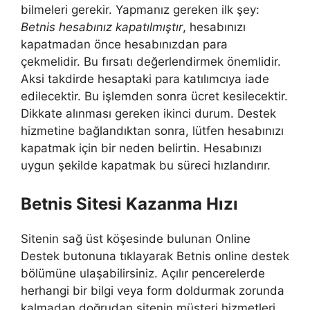
bilmeleri gerekir. Yapmanız gereken ilk şey:
Betnis hesabınız kapatılmıştır
, hesabınızı
kapatmadan önce hesabınızdan para
çekmelidir. Bu fırsatı değerlendirmek önemlidir.
Aksi takdirde hesaptaki para katılımcıya iade
edilecektir. Bu işlemden sonra ücret kesilecektir.
Dikkate alınması gereken ikinci durum. Destek
hizmetine bağlandıktan sonra, lütfen hesabınızı
kapatmak için bir neden belirtin. Hesabınızı
uygun şekilde kapatmak bu süreci hızlandırır.
Betnis Sitesi Kazanma Hızı
Sitenin sağ üst köşesinde bulunan Online
Destek butonuna tıklayarak Betnis online destek
bölümüne ulaşabilirsiniz. Açılır pencerelerde
herhangi bir bilgi veya form doldurmak zorunda
kalmadan doğrudan sitenin müşteri hizmetleri