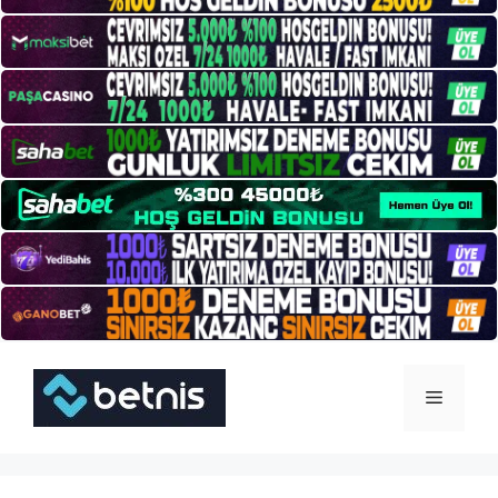
İçeriğe
atla
Menü