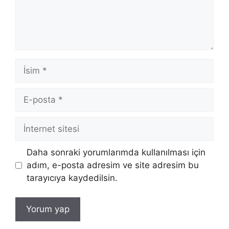
İsim
E-
posta
İnternet
sitesi
Daha sonraki yorumlarımda kullanılması için
adım, e-posta adresim ve site adresim bu
tarayıcıya kaydedilsin.