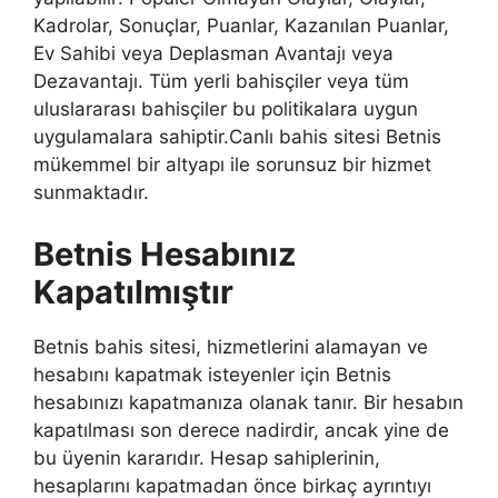
Kadrolar, Sonuçlar, Puanlar, Kazanılan Puanlar,
Ev Sahibi veya Deplasman Avantajı veya
Dezavantajı. Tüm yerli bahisçiler veya tüm
uluslararası bahisçiler bu politikalara uygun
uygulamalara sahiptir.Canlı bahis sitesi Betnis
mükemmel bir altyapı ile sorunsuz bir hizmet
sunmaktadır.
Betnis Hesabınız
Kapatılmıştır
Betnis bahis sitesi, hizmetlerini alamayan ve
hesabını kapatmak isteyenler için Betnis
hesabınızı kapatmanıza olanak tanır. Bir hesabın
kapatılması son derece nadirdir, ancak yine de
bu üyenin kararıdır. Hesap sahiplerinin,
hesaplarını kapatmadan önce birkaç ayrıntıyı