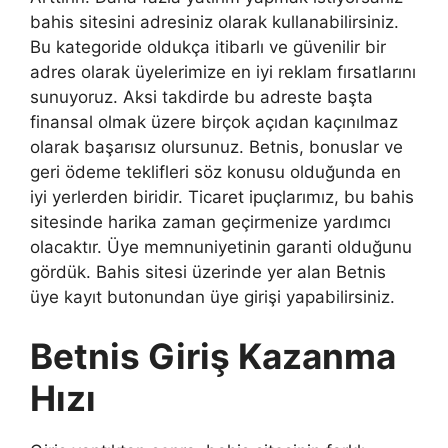
bahis sitesini adresiniz olarak kullanabilirsiniz.
Bu kategoride oldukça itibarlı ve güvenilir bir
adres olarak üyelerimize en iyi reklam fırsatlarını
sunuyoruz. Aksi takdirde bu adreste başta
finansal olmak üzere birçok açıdan kaçınılmaz
olarak başarısız olursunuz. Betnis, bonuslar ve
geri ödeme teklifleri söz konusu olduğunda en
iyi yerlerden biridir. Ticaret ipuçlarımız, bu bahis
sitesinde harika zaman geçirmenize yardımcı
olacaktır. Üye memnuniyetinin garanti olduğunu
gördük. Bahis sitesi üzerinde yer alan Betnis
üye kayıt butonundan üye girişi yapabilirsiniz.
Betnis Giriş Kazanma
Hızı