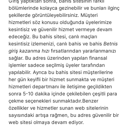
Giriş yaptıktan sonra, bahis sitesinin farklı
bölümlerinde kolayca gezinebilir ve bunları ilginç
şekillerde görüntüleyebilirsiniz. Müşteri
hizmetleri söz konusu olduğunda üyelerimize
kesintisiz ve güvenilir hizmet vermeye devam
edeceğiz. Bu bahis sitesi, canlı maçları
kesintisiz izlemenizi, canlı bahis ve bahis
Betnis
giriş kazanma hızı
fırsatlarından yararlanmanızı
sağlar. Bu adres üzerinden yapılan finansal
işlemler sadece seçilmiş üyeler tarafından
yapılabilir. Ayrıca bu bahis sitesi müşterilerine
her gün keyifli bir hizmet sunmakta ve müşteri
hizmetleri departmanı ile iletişime geçildikten
sonra 5-10 dakika içinde çekilebilen çeşitli para
çekme seçenekleri sunmaktadır.Benzer
özellikler ve hizmetler sunan web sitelerinin
sayısındaki artışa rağmen, bu adres güvenilir bir
web sitesi olmaya devam ediyor.