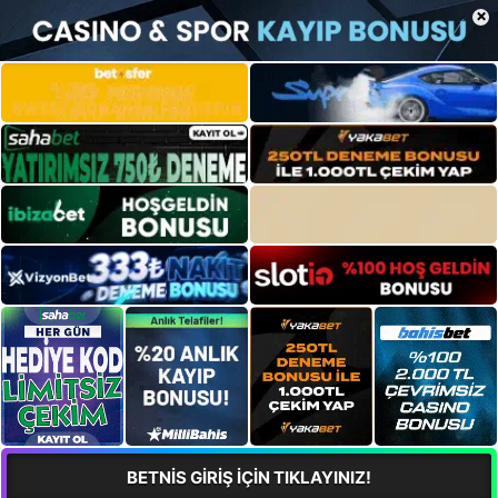
×
BETNİS GİRİŞ İÇİN TIKLAYINIZ!