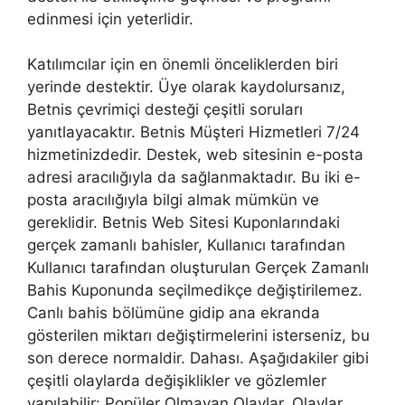
edinmesi için yeterlidir.
Katılımcılar için en önemli önceliklerden biri
yerinde destektir. Üye olarak kaydolursanız,
Betnis çevrimiçi desteği çeşitli soruları
yanıtlayacaktır. Betnis Müşteri Hizmetleri 7/24
hizmetinizdedir. Destek, web sitesinin e-posta
adresi aracılığıyla da sağlanmaktadır. Bu iki e-
posta aracılığıyla bilgi almak mümkün ve
gereklidir. Betnis Web Sitesi Kuponlarındaki
gerçek zamanlı bahisler, Kullanıcı tarafından
Kullanıcı tarafından oluşturulan Gerçek Zamanlı
Bahis Kuponunda seçilmedikçe değiştirilemez.
Canlı bahis bölümüne gidip ana ekranda
gösterilen miktarı değiştirmelerini isterseniz, bu
son derece normaldir. Dahası. Aşağıdakiler gibi
çeşitli olaylarda değişiklikler ve gözlemler
yapılabilir: Popüler Olmayan Olaylar, Olaylar,