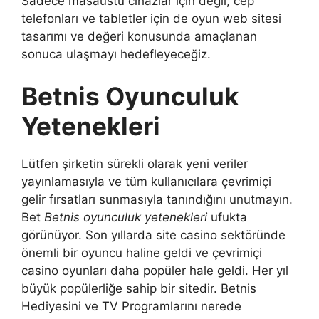
Sadece masaüstü cihazlar için değil, cep
telefonları ve tabletler için de oyun web sitesi
tasarımı ve değeri konusunda amaçlanan
sonuca ulaşmayı hedefleyeceğiz.
Betnis Oyunculuk
Yetenekleri
Lütfen şirketin sürekli olarak yeni veriler
yayınlamasıyla ve tüm kullanıcılara çevrimiçi
gelir fırsatları sunmasıyla tanındığını unutmayın.
Bet
Betnis oyunculuk yetenekleri
ufukta
görünüyor. Son yıllarda site casino sektöründe
önemli bir oyuncu haline geldi ve çevrimiçi
casino oyunları daha popüler hale geldi. Her yıl
büyük popülerliğe sahip bir sitedir. Betnis
Hediyesini ve TV Programlarını nerede