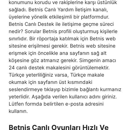
konumunu korudu ve rakiplerine karşı üstünlük
sağladı. Betnis Canlı Yardım İletişim kanalı,
üyelerine yönelik etkileşimli bir platformdur.
Betnis Canlı Destek ile iletişime geçme süreci
nedir? Sorular Betnis profili oluşturmuş kişilerle
sınırlıdır. Bir röportaja katılmak için Betnis web
sitesine erişilmesi gerekir. Betnis web sitesine
erişmek için öncelikle ana sayfanın sağ alt
köşesine göz atmanız gerekir. Simgenin amacı
24 canlı destek makalesini görüntülemektir.
Türkçe yeterliliğiniz varsa, Türkçe makale
okumak için sayfanın üst kısmındaki
seslendirmeye tıklayıp bizimle bağlantı kurmanız
yeterlidir. Aşağıda verilen kullanıcı adını giriniz.
Lütfen formda belirtilen e-posta adresini
kullanın.
Betnis Canlı Oyunları Hızlı Ve