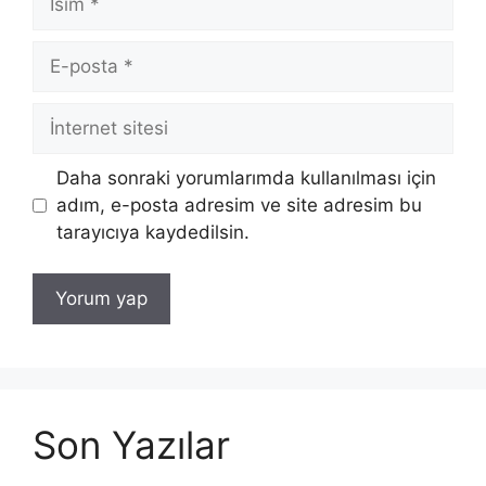
E-
posta
İnternet
sitesi
Daha sonraki yorumlarımda kullanılması için
adım, e-posta adresim ve site adresim bu
tarayıcıya kaydedilsin.
Son Yazılar