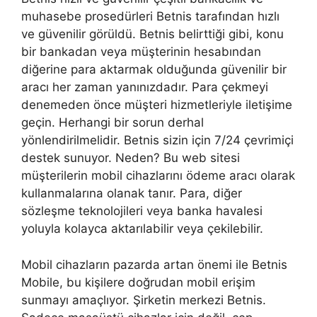
muhasebe prosedürleri Betnis tarafından hızlı
ve güvenilir görüldü. Betnis belirttiği gibi, konu
bir bankadan veya müşterinin hesabından
diğerine para aktarmak olduğunda güvenilir bir
aracı her zaman yanınızdadır. Para çekmeyi
denemeden önce müşteri hizmetleriyle iletişime
geçin. Herhangi bir sorun derhal
yönlendirilmelidir. Betnis sizin için 7/24 çevrimiçi
destek sunuyor. Neden? Bu web sitesi
müşterilerin mobil cihazlarını ödeme aracı olarak
kullanmalarına olanak tanır. Para, diğer
sözleşme teknolojileri veya banka havalesi
yoluyla kolayca aktarılabilir veya çekilebilir.
Mobil cihazların pazarda artan önemi ile Betnis
Mobile, bu kişilere doğrudan mobil erişim
sunmayı amaçlıyor. Şirketin merkezi Betnis.