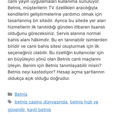
canlı yayın uygulamaları kullanıma sunuluyor.
Betnis, müşterilerin TV özellikleri aracılığıyla
kendilerini geliştirmelerine yardımcı olmak için
tasarlanmış bir sitedir. Ayrıca bu sitede yer alan
hizmetlerin ilk tanıtıldığı günden itibaren lisanslı
olduğunu göreceksiniz. Servis alanına normal
bahis alanı hâkimdir. Bu en tanınabilir isimlerden
biridir ve canlı bahis sitesi oluşturmak için ilk
seçeneğiniz olabilir. Bu özelliğin kullanıcılar için
en büyüleyici yönü olan Betnis canlı maçlarını
izleyin. Benim için Betnis tanımlayabilir misin?
Betnis neyi kastediyor? Hesap açma şartlarının
oldukça açık olduğu doğrudur.
Kategoriler
Betnis
Etiketler
betnis casino dünyasında
,
betnis hızlı ve
güvenilir
,
kayit betnis