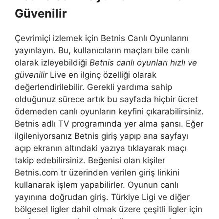
Güvenilir
Çevrimiçi izlemek için Betnis Canlı Oyunlarını
yayınlayın. Bu, kullanıcıların maçları bile canlı
olarak izleyebildiği
Betnis canlı oyunları hızlı ve
güvenilir
Live en ilginç özelliği olarak
değerlendirilebilir. Gerekli yardıma sahip
olduğunuz sürece artık bu sayfada hiçbir ücret
ödemeden canlı oyunların keyfini çıkarabilirsiniz.
Betnis adlı TV programında yer alma şansı. Eğer
ilgileniyorsanız Betnis giriş yapıp ana sayfayı
açıp ekranın altındaki yazıya tıklayarak maçı
takip edebilirsiniz. Beğenisi olan kişiler
Betnis.com tr üzerinden verilen giriş linkini
kullanarak işlem yapabilirler. Oyunun canlı
yayınına doğrudan giriş. Türkiye Ligi ve diğer
bölgesel ligler dahil olmak üzere çeşitli ligler için