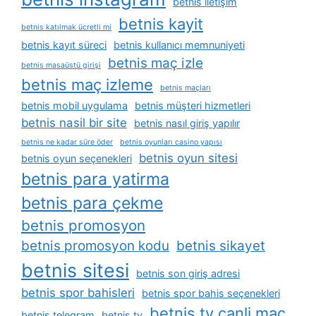
betnis i̇letişim
betnis kayit
betnis katılmak ücretli mi
betnis kayıt süreci
betnis kullanıcı memnuniyeti
betnis maç izle
betnis masaüstü girişi
betnis maç izleme
betnis maçları
betnis mobil uygulama
betnis müşteri hizmetleri
betnis nasil bir site
betnis nasıl giriş yapılır
betnis ne kadar süre öder
betnis oyunları casino yapısı
betnis oyun sitesi
betnis oyun seçenekleri
betnis para yatirma
betnis para çekme
betnis promosyon
betnis promosyon kodu
betnis sikayet
betnis sitesi
betnis son giriş adresi
betnis spor bahisleri
betnis spor bahis seçenekleri
betnis tv canli maç
betnis telegram
betnis tv