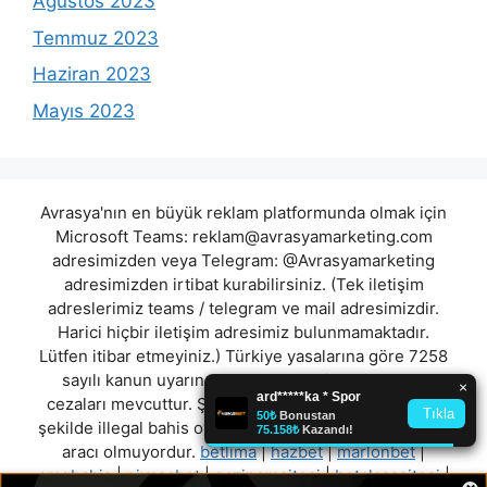
Ağustos 2023
Temmuz 2023
Haziran 2023
Mayıs 2023
Avrasya'nın en büyük reklam platformunda olmak için
Microsoft Teams:
reklam@avrasyamarketing.com
adresimizden veya Telegram: @Avrasyamarketing
adresimizden irtibat kurabilirsiniz. (Tek iletişim
adreslerimiz teams / telegram ve mail adresimizdir.
Harici hiçbir iletişim adresimiz bulunmamaktadır.
Lütfen itibar etmeyiniz.) Türkiye yasalarına göre 7258
sayılı kanun uyarınca yasa dışı bahis oynamanın
cezaları mevcuttur. Şu an bulunduğunuz site hiç bir
şekilde illegal bahis oyunları oynatmıyor ve oynamaya
aracı olmuyordur.
betlima
|
hazbet
|
marlonbet
|
amgbahis
|
piyasabet
|
gazinomsitesi
|
betclasssitesi
|