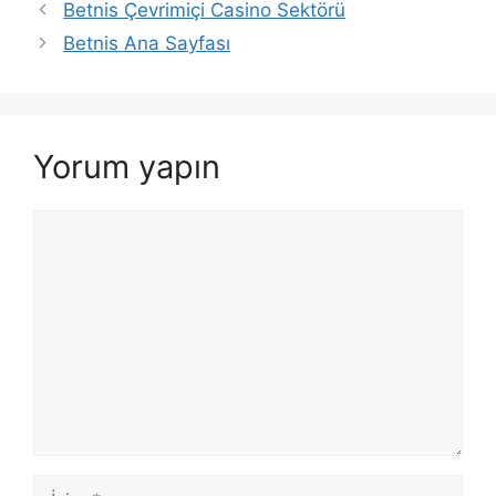
Betnis Çevrimiçi Casino Sektörü
Betnis Ana Sayfası
Yorum yapın
Yorum
İsim