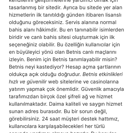
tasarlanmış bir sitedir. Ayrıca bu sitede yer alan
hizmetlerin ilk tanıtıldığı günden itibaren lisanslı
olduğunu göreceksiniz. Servis alanına normal
bahis alanı hâkimdir. Bu en tanınabilir isimlerden
biridir ve canlı bahis sitesi oluşturmak için ilk
seçeneğiniz olabilir. Bu özelliğin kullanıcılar için
en büyüleyici yönü olan Betnis canlı maçlarını
izleyin. Benim için Betnis tanımlayabilir misin?
Betnis neyi kastediyor? Hesap açma şartlarının
oldukça açık olduğu doğrudur.
Betnis etkinlikleri
hızlı ve güvenilir
web sitelerine ve casinolarına
yatırım yapmak çok önemlidir. Güvenlik amacıyla
tarafımızdan birçok özel şifreli ağ ve hizmet
kullanılmaktadır. Daima kaliteli ve saygın hizmet
sunan adres burasıdır. Bu bir sorun değil,
görebilirsiniz. 24 saat müşteri destek hattımız,
kullanıcılara karşılaşabilecekleri her türlü