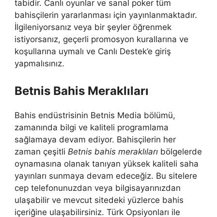
tabidir. Canlı oyunlar ve sanal poker tüm
bahisçilerin yararlanması için yayınlanmaktadır.
İlgileniyorsanız veya bir şeyler öğrenmek
istiyorsanız, geçerli promosyon kurallarına ve
koşullarına uymalı ve Canlı Destek’e giriş
yapmalısınız.
Betnis Bahis Meraklıları
Bahis endüstrisinin Betnis Media bölümü,
zamanında bilgi ve kaliteli programlama
sağlamaya devam ediyor. Bahisçilerin her
zaman çeşitli
Betnis bahis meraklıları
bölgelerde
oynamasına olanak tanıyan yüksek kaliteli saha
yayınları sunmaya devam edeceğiz. Bu sitelere
cep telefonunuzdan veya bilgisayarınızdan
ulaşabilir ve mevcut sitedeki yüzlerce bahis
içeriğine ulaşabilirsiniz. Türk Opsiyonları ile