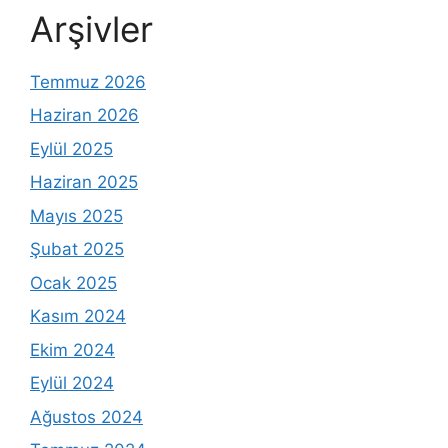
Arşivler
Temmuz 2026
Haziran 2026
Eylül 2025
Haziran 2025
Mayıs 2025
Şubat 2025
Ocak 2025
Kasım 2024
Ekim 2024
Eylül 2024
Ağustos 2024