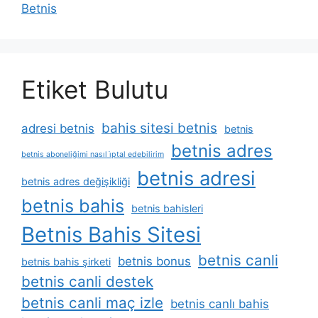
Betnis
Etiket Bulutu
bahis sitesi betnis
adresi betnis
betnis
betnis adres
betnis aboneliğimi nasıl i̇ptal edebilirim
betnis adresi
betnis adres değişikliği
betnis bahis
betnis bahisleri
Betnis Bahis Sitesi
betnis canli
betnis bonus
betnis bahis şirketi
betnis canli destek
betnis canli maç izle
betnis canlı bahis