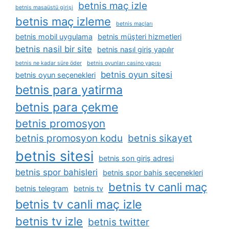
betnis maç izle
betnis masaüstü girişi
betnis maç izleme
betnis maçları
betnis mobil uygulama
betnis müşteri hizmetleri
betnis nasil bir site
betnis nasıl giriş yapılır
betnis ne kadar süre öder
betnis oyunları casino yapısı
betnis oyun sitesi
betnis oyun seçenekleri
betnis para yatirma
betnis para çekme
betnis promosyon
betnis promosyon kodu
betnis sikayet
betnis sitesi
betnis son giriş adresi
betnis spor bahisleri
betnis spor bahis seçenekleri
betnis tv canli maç
betnis telegram
betnis tv
betnis tv canli maç izle
betnis tv izle
betnis twitter