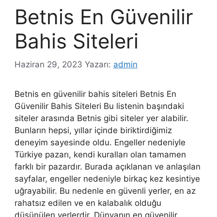
Betnis En Güvenilir
Bahis Siteleri
Haziran 29, 2023
Yazarı:
admin
Betnis en güvenilir bahis siteleri Betnis En
Güvenilir Bahis Siteleri Bu listenin başındaki
siteler arasında Betnis gibi siteler yer alabilir.
Bunların hepsi, yıllar içinde biriktirdiğimiz
deneyim sayesinde oldu. Engeller nedeniyle
Türkiye pazarı, kendi kuralları olan tamamen
farklı bir pazardır. Burada açıklanan ve anlaşılan
sayfalar, engeller nedeniyle birkaç kez kesintiye
uğrayabilir. Bu nedenle en güvenli yerler, en az
rahatsız edilen ve en kalabalık olduğu
düşünülen yerlerdir. Dünyanın en güvenilir