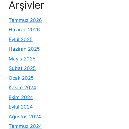
Arşivler
Temmuz 2026
Haziran 2026
Eylül 2025
Haziran 2025
Mayıs 2025
Şubat 2025
Ocak 2025
Kasım 2024
Ekim 2024
Eylül 2024
Ağustos 2024
Temmuz 2024