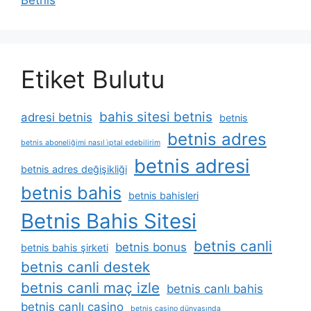
Etiket Bulutu
bahis sitesi betnis
adresi betnis
betnis
betnis adres
betnis aboneliğimi nasıl i̇ptal edebilirim
betnis adresi
betnis adres değişikliği
betnis bahis
betnis bahisleri
Betnis Bahis Sitesi
betnis canli
betnis bonus
betnis bahis şirketi
betnis canli destek
betnis canli maç izle
betnis canlı bahis
betnis canlı casino
betnis casino dünyasında