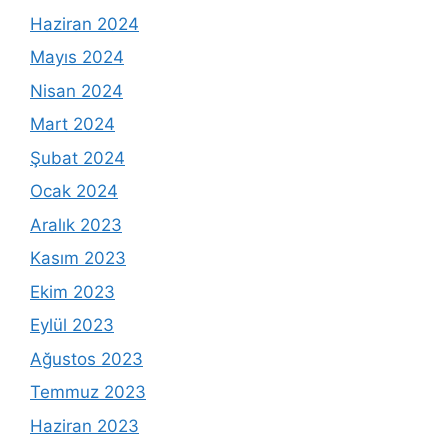
Haziran 2024
Mayıs 2024
Nisan 2024
Mart 2024
Şubat 2024
Ocak 2024
Aralık 2023
Kasım 2023
Ekim 2023
Eylül 2023
Ağustos 2023
Temmuz 2023
Haziran 2023