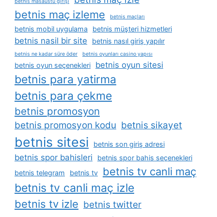
betnis masaüstü girişi
betnis maç izleme
betnis maçları
betnis mobil uygulama
betnis müşteri hizmetleri
betnis nasil bir site
betnis nasıl giriş yapılır
betnis ne kadar süre öder
betnis oyunları casino yapısı
betnis oyun sitesi
betnis oyun seçenekleri
betnis para yatirma
betnis para çekme
betnis promosyon
betnis promosyon kodu
betnis sikayet
betnis sitesi
betnis son giriş adresi
betnis spor bahisleri
betnis spor bahis seçenekleri
betnis tv canli maç
betnis telegram
betnis tv
betnis tv canli maç izle
betnis tv izle
betnis twitter