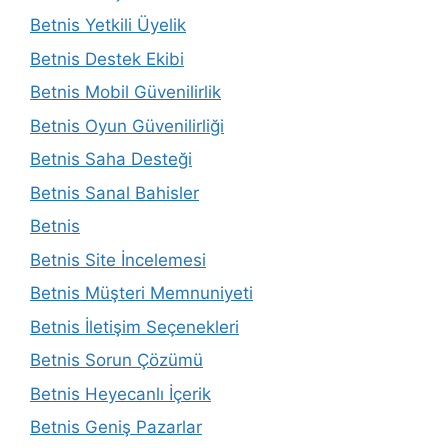
Betnis Yetkili Üyelik
Betnis Destek Ekibi
Betnis Mobil Güvenilirlik
Betnis Oyun Güvenilirliği
Betnis Saha Desteği
Betnis Sanal Bahisler
Betnis
Betnis Site İncelemesi
Betnis Müşteri Memnuniyeti
Betnis İletişim Seçenekleri
Betnis Sorun Çözümü
Betnis Heyecanlı İçerik
Betnis Geniş Pazarlar