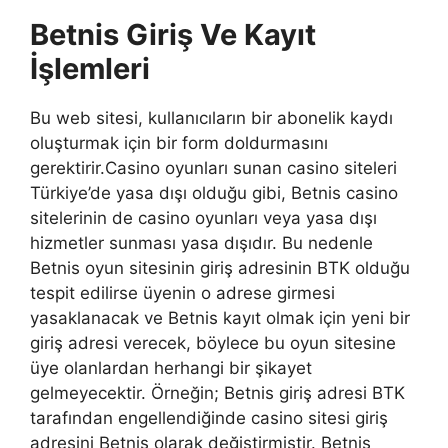
Betnis Giriş Ve Kayıt
İşlemleri
Bu web sitesi, kullanıcıların bir abonelik kaydı
oluşturmak için bir form doldurmasını
gerektirir.Casino oyunları sunan casino siteleri
Türkiye’de yasa dışı olduğu gibi, Betnis casino
sitelerinin de casino oyunları veya yasa dışı
hizmetler sunması yasa dışıdır. Bu nedenle
Betnis oyun sitesinin giriş adresinin BTK olduğu
tespit edilirse üyenin o adrese girmesi
yasaklanacak ve Betnis kayıt olmak için yeni bir
giriş adresi verecek, böylece bu oyun sitesine
üye olanlardan herhangi bir şikayet
gelmeyecektir. Örneğin; Betnis giriş adresi BTK
tarafından engellendiğinde casino sitesi giriş
adresini Betnis olarak değiştirmiştir. Betnis