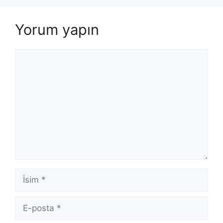
Yorum yapın
Yorum
İsim
E-
posta