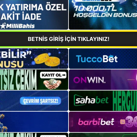
BETNİS GİRİŞ İÇİN TIKLAYINIZ!