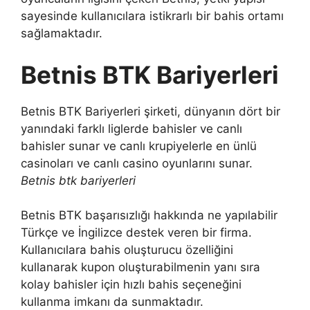
sayesinde kullanıcılara istikrarlı bir bahis ortamı
sağlamaktadır.
Betnis BTK Bariyerleri
Betnis BTK Bariyerleri şirketi, dünyanın dört bir
yanındaki farklı liglerde bahisler ve canlı
bahisler sunar ve canlı krupiyelerle en ünlü
casinoları ve canlı casino oyunlarını sunar.
Betnis btk bariyerleri
Betnis BTK başarısızlığı hakkında ne yapılabilir
Türkçe ve İngilizce destek veren bir firma.
Kullanıcılara bahis oluşturucu özelliğini
kullanarak kupon oluşturabilmenin yanı sıra
kolay bahisler için hızlı bahis seçeneğini
kullanma imkanı da sunmaktadır.