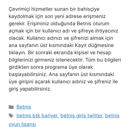
Çevrimiçi hizmetler sunan bir bahisçiye
kaydolmak için son yeni adrese erişmeniz
gerekir. Erişiminiz olduğunda Betnis oturum
açmak için bir kullanıcı adı ve şifreye ihtiyacınız
olacak. Kullanıcı adınızı ve şifrenizi almak için
ana sayfanın üst kısmındaki Kayıt düğmesine
tıklayın. Bir sonraki ekranda kişisel ve hesap
bilgilerinizi girmeniz istenecektir. Tüm bu bilgileri
girdikten sonra programa üye olarak
başlayabilirsiniz. Ana sayfanın üst kısmındaki
üye girişini açarak kullanıcı adınız ve şifreniz ile
giriş yapabilirsiniz.
Kategoriler
Betnis
Etiketler
betnis btk bariyer
,
betnis giris twitter
,
betnis
oyun lisansı