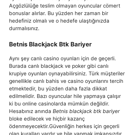
Açgözlülüğe teslim olmayan oyuncular cömert
bonuslar alırlar. Bu yüzden her zaman bir
hedefiniz olmalı ve o hedefe ulaştığınızda
durmalısınız.
Betnis Blackjack Btk Bariyer
Aynı şey canlı casino oyunları için de geçerli.
Burada canlı blackjack ve poker gibi canlı
krupiye oyunları oynayabilirsiniz. Türk müşteriler
genellikle canlı bahis ve casino oyunlarını tercih
etmektedir, bu yüzden daha fazla dikkat
edilmelidir. Bazı oyuncular hile yapmaya çalışır
ki bu online casinolarda mümkün değildir.
Hesabınız anında
Betnis blackjack btk bariyer
bloke edilecek ve hiçbir kazanç
ödenmeyecektir.Güvenliğin herkes için geçerli
olan kuralları vardır ve hile yapmak imkansızdır.