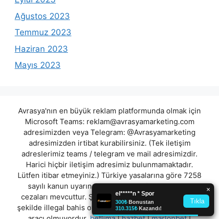
Ağustos 2023
Temmuz 2023
Haziran 2023
Mayıs 2023
Avrasya'nın en büyük reklam platformunda olmak için
Microsoft Teams:
reklam@avrasyamarketing.com
adresimizden veya Telegram: @Avrasyamarketing
adresimizden irtibat kurabilirsiniz. (Tek iletişim
adreslerimiz teams / telegram ve mail adresimizdir.
Harici hiçbir iletişim adresimiz bulunmamaktadır.
Lütfen itibar etmeyiniz.) Türkiye yasalarına göre 7258
sayılı kanun uyarınca yasa dışı bahis oynamanın
cezaları mevcuttur. Şu an bulunduğunuz site hiç bir
şekilde illegal bahis oyunları oynatmıyor ve oynamaya
aracı olmuyordur.
betlima
|
hazbet
|
marlonbet
|