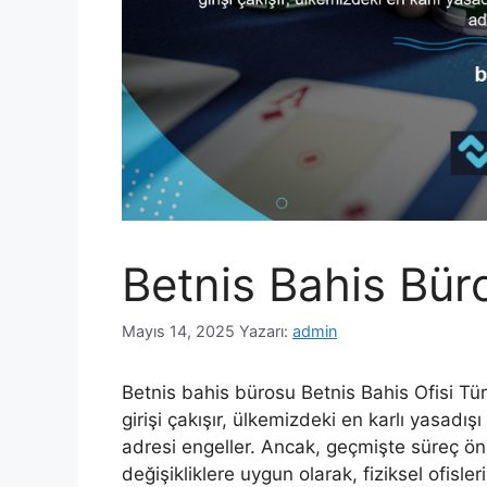
Betnis Bahis Bür
Mayıs 14, 2025
Yazarı:
admin
Betnis bahis bürosu Betnis Bahis Ofisi Tür
girişi çakışır, ülkemizdeki en karlı yasadışı
adresi engeller. Ancak, geçmişte süreç ön
değişikliklere uygun olarak, fiziksel ofisler