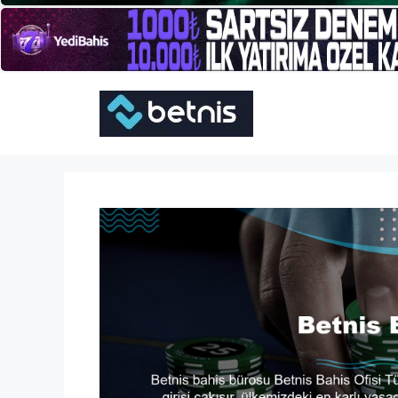
İçeriğe
atla