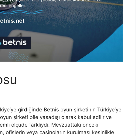
osu
kiye’ye girdiğinde Betnis oyun şirketinin Türkiye’ye
 oyun şirketi bile yasadışı olarak kabul edilir ve
emli ölçüde farklıydı. Mevzuattaki önceki
in, ofislerin veya casinoların kurulması kesinlikle